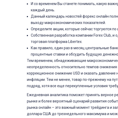
И со временем Вы станете понимать, какую важну
каждый день.
Данный календарь новостей форекс онлайн полн
выходу макроэкономических показателей.
Определите акции, которые сейчас торгуются по 
Собственная разработка компании Forex Club, и 
торговая платформа Libertex.
Как правило, один раз в месяц центральные банк
процентные ставки и обсудить будущую денежно
Тем временем, обнадеживающие макроэкономическ
неопределенность относительно темпов снижения 
коррекционное снижение USD и оказать давление 
инфляции. Тем не менее, товар по-прежнему на пу
подряд, хотя все еще перекупленные условия треб
Ежедневная аналитика поможет принять верное ре
рынке и более вероятный сценарий развития собы
рынка онлайн – это важный момент трейдинга и за
доллара США до трехнедельного максимума и може