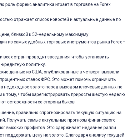
ю роль форекс аналитика играет в торговле на Forex
остью отражает список новостей и актуальные данные по
цене, близкой к 52-недельному максимуму.
один из самых удобных торговых инструментов рынка Forex –
и всех стран проводят заседания, чтобы установить
-кредитную политику.
ие данные из США, опубликованные в четверг, вызвали
процентных ставок ФРС. Это может помочь ограничить
на недоходное золото перед выходом ключевых данных по
ти к тому, чтобы зарегистрировать приросты шестую неделю
уют осторожности со стороны быков.
шение, правильно спрогнозировать текущую ситуацию на
тий. Получать самые актуальные прогнозы финансового
лог высоких профитов. Это сдерживает недавнее ралли
т поддержать цену на золото. Благодаря анализу текущей