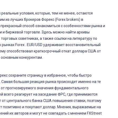
реальные условия, которые, тем не менее, остаются
м из лучших брокеров Форекс (Forex brokers) в
— прекрасный способ ознакомиться с особенностями рынка и
ми и биржевой торговле. Здесь можно найти архивы
 торговых советниках, а также ссылки на литературу по
 рынках Forex . EUR/USD удерживает восстановительный
 чему способствовал краткосрочный откат доллара США от
 основным конкурентам.
рекс сохраните страницу в избранное, чтобы быстро
я. Самая большая реакция рынка происходит именно на те
я от прогнозируемого значения фундаментального
ей всего реагирует на заседание ФРС, где принимаются
т от центрального банка США повышения ставки, поэтому
т позитивно и покупают доллар. Мнения, выражаемые на
ений их авторов и могут не совпадать с мнением FXStreet