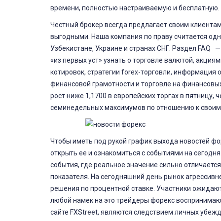
времени, полностью настраиваемую и бесплатную.
Честный брокер всегда предлагает своим клиентам 
выгодными. Наша компания по праву считается одни
Узбекистане, Украине и странах СНГ. Раздел FAQ 
«из первых уст» узнать о торговле валютой, акция
котировок, стратегии forex-торговли, информация о
финансовой грамотности и торговле на финансовых
рост ниже 1,1700 в европейских торгах в пятницу,
семинедельных максимумов по отношению к своим
Чтобы иметь под рукой график выхода новостей фо
открыть ее и ознакомиться с событиями на сегодн
события, где реальное значение сильно отличаетс
показателя. На сегодняшний день рынок агрессивн
решения по процентной ставке. Участники ожидаю
любой намек на это трейдеры форекс воспринимаю
сайте FXStreet, являются следствием личных убежд