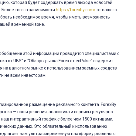
цию, которая будет содержать время выхода новостей
 Более того, в зависимости
https://forexby.com/
от вашего
ыбрать необходимое время, чтобы иметь возможность
вашей временной зоне.
и обобщение этой информации проводится специалистами с
ка от UBS” и “Обзоры рынка Forex от ecPulse” содержит
ля на валютном рынке с использованием заемных средств
ти не всем инвесторам.
ализированное размещение рекламного контента. ForexBy
рынка — наши решения, аналитика и сервисы регулярно
наш интерактивный график с более чем 1500 активами,
ических данных. Это обязательный к использованию
редлагает вам ультрасовременную платформу реального