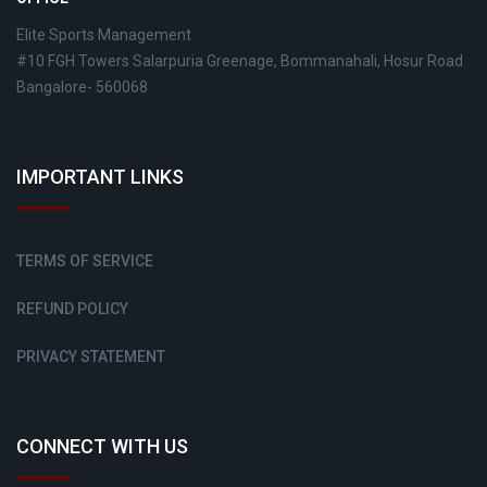
Elite Sports Management
#10 FGH Towers Salarpuria Greenage, Bommanahali, Hosur Road
Bangalore- 560068
IMPORTANT LINKS
TERMS OF SERVICE
REFUND POLICY
PRIVACY STATEMENT
CONNECT WITH US