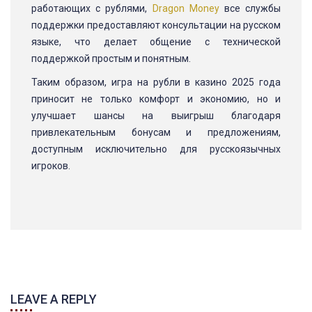
работающих с рублями,
Dragon Money
все службы
поддержки предоставляют консультации на русском
языке, что делает общение с технической
поддержкой простым и понятным.
Таким образом, игра на рубли в казино 2025 года
приносит не только комфорт и экономию, но и
улучшает шансы на выигрыш благодаря
привлекательным бонусам и предложениям,
доступным исключительно для русскоязычных
игроков.
LEAVE A REPLY