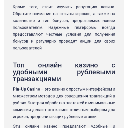
Кроме того, стоит изучить репутацию казино.
Обратите внимание на отзывы игроков, а также на
количество и тип бонусов, предлагаемых новым
пользователям. Надежные платформы всегда
предоставляют честные условия для получения
бонусов и регулярно проводят акции для своих
пользователей.
Топ онлайн казино с
удобными рублевыми
транзакциями
Pin-Up Casino
– это казино с простым интерфейсом и
множеством методов для совершения транзакций в
рублях. Быстрая обработка платежей и минимальные
комиссии делают это казино отличным выбором для
игроков, предпочитающих рублевые ставки.
Эти онлайн казино предлагают удобные и