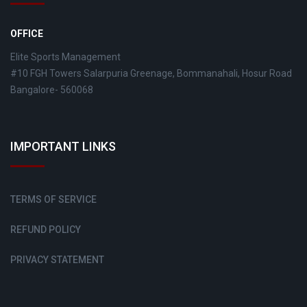
OFFICE
Elite Sports Management
#10 FGH Towers Salarpuria Greenage, Bommanahali, Hosur Road
Bangalore- 560068
IMPORTANT LINKS
TERMS OF SERVICE
REFUND POLICY
PRIVACY STATEMENT