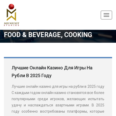
Toggl
navig
FOOD & BEVERAGE, COOKING
Лучшие Онлайн Казино Для Игры На
Рубли В 2025 Году
Лучшие онлайн казино для игры на рубли в 2025 году
С каждым годом онлайн казино становятся все более
популярными среди игроков, желающих испытать
удачу и наслаждаться азартными играми. В 2025
году особенно востребованы платформы, которые