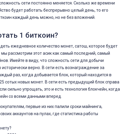
 сложность сети постоянно меняется. Сколько же времени
ойство будет работать беспрерывно целый день, то его
иткоин каждый день можно, но не без вложений.
отать 1 биткоин?
идеть ежедневное количество монет, сатош, которое будет
у мы рассмотрим этот асик как самый последний, самый
нов. Имейте в виду, что сложность сети для добычи
о исторически верно. В сети есть вознаграждение за
аждый раз, когда добывается блок, который находится в
,25 сотых новых монет. В сети есть предыдущий блок справа
сли сильно упрощать, это и есть технология блокчейн, когда
ейн со всеми данными вперед.
окупателям, первые из них палили сроки майнинга,
воих аккаунтов на пулах, где статистика работы
онету?