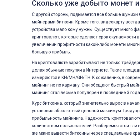
Сколько уже добыто монет 
С другой стороны, подымается все больше шумихи 
майнерами биткоин. Кроме того, видеокарту всегда
устройства мало кому нужны. Существует много фа
криптовалют, которые сделают срок окупаемости в 
увеличении профитности какой-либо монеты многи
большую прибыль.
На криптовалюте зарабатывают не только трейдеры.
делая обычные покупки в Интернете. Такие площад
измеряются в KH/MH/GH/TH. К сожалению, в совре
майнинг не по карману. Они обещают быстрый майн
майнинг стал весьма популярен в последние 3 года
Курс биткоина, который значительно вырос в начал
установил абсолютный ценовой максимум. Грядуще
прибыльность майнинга. Надежность криптовалюто
количеством пользователей. Разберемся стоит ли на
же мжно вывести биткоины через специальные краи