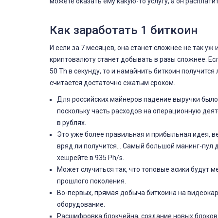
можете оказать ему какую-то услугу, а он расплати
Как заработать 1 биткоин
И если за 7 месяцев, она станет сложнее не так уж 
криптовалюту станет добывать в разы сложнее. Есл
50 Th в секунду, то и намайнить биткоин получится 
считается достаточно сжатым сроком.
Для российских майнеров падение выручки было 
поскольку часть расходов на операционную деят
в рублях.
Это уже более правильная и прибыльная идея, 
вряд ли получится… Самый большой манинг-пул д
хешрейте в 935 Ph/s.
Может случиться так, что топовые асики будут 
прошлого поколения.
Во-первых, прямая добыча биткоина на видеокар
оборудование.
Расшифровка блокчейна, создание новых блоков 