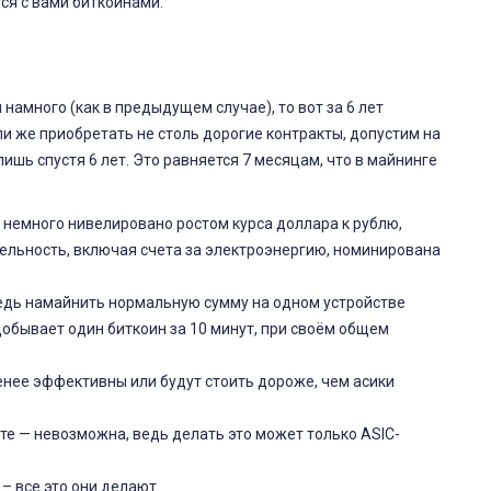
тся с вами биткоинами.
и намного (как в предыдущем случае), то вот за 6 лет
и же приобретать не столь дорогие контракты, допустим на
лишь спустя 6 лет. Это равняется 7 месяцам, что в майнинге
немного нивелировано ростом курса доллара к рублю,
ельность, включая счета за электроэнергию, номинирована
ведь намайнить нормальную сумму на одном устройстве
обывает один биткоин за 10 минут, при своём общем
менее эффективны или будут стоить дороже, чем асики
те — невозможна, ведь делать это может только ASIC-
– все это они делают.