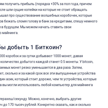
ям получить прибыль (порядка +30% за пол года, причем
осле шли сущие копейки на которые не стоит обращать
 услышал про существование волшебных коробочек, которые
ов бежать сломя голову в банк за кредитами, спешу немного
и в будущем. Мы можем начать ставить свои
ю майнинга.
бы добыть 1 Биткоин?
000 коробок и за сутки добывают 1000 монет, давая
количество добытого каждой станет 0.5 монеты. У bitcoin,
аемых монет резко уменьшается в два раза. Затем,
, сколько и за какой срок все эти выпущенные устройства
ин асик, который стоит дороже, чем те устройства, которые
да вы могли использовать любой компьютер для майнинга
терахеш/секунду. Можно, конечно, выбрать другие
 до 170 тысяч рублей. Конкретно сказать, как и сколько