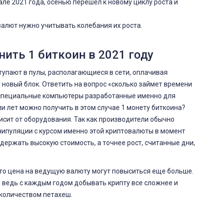
але 2021 года, осенью перешел к новому циклу роста и
алют нужно учитывать колебания их роста.
ить 1 биткоин в 2021 году
тупают в пулы, располагающиеся в сети, оплачивая
 новый блок. Ответить на вопрос «сколько займет времени
 специальные компьютеры разработанные именно для
и лет можно получить в этом случае 1 монету биткоина?
сит от оборудования. Так как производители обычно
ипуляции с курсом именно этой криптовалюты в момент
держать высокую стоимость, а точнее рост, считанные дни,
то цена на ведущую валюту могут повыситься еще больше.
и, ведь с каждым годом добывать крипту все сложнее и
 количеством петахеш.