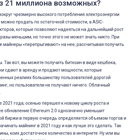
из 21 миллиона возможных?
вокруг чрезмерно высокого потребления электроэнергии
 можно продать по остаточной стоимости, а ASIC-
кторов, которые позволяют надеяться на дальнейший рост
разы меньшим, но точно этого не может знать никто. При
е майнеры «перепрыгивают» на нее, рассчитывая получить
 Так вот, вы можете получить биткоин в виде кешбека,
ки сдают в аренду и продают мощности, которые
менных реалиях большинству пользователей дорогой
инг, но пользователи не получают ничего. Облачный
.
е 2021 года, осенью перешел к новому циклу роста и
е обновление Ethereum 2.0 однозначно уменьшит
й биржи в первую очередь определяется объемом торгов и
чинать майнинг в 2021 году и как лучше это сделать. Так
ны, коих достаточное количество в интернете. Ну или вы