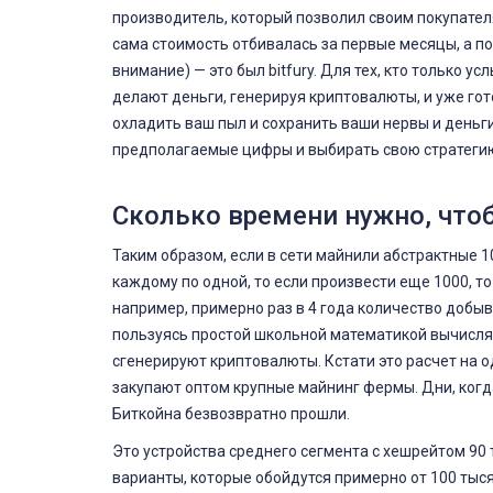
производитель, который позволил своим покупател
сама стоимость отбивалась за первые месяцы, а п
внимание) — это был bitfury. Для тех, кто только
делают деньги, генерируя криптовалюты, и уже гот
охладить ваш пыл и сохранить ваши нервы и деньг
предполагаемые цифры и выбирать свою стратеги
Сколько времени нужно, что
Таким образом, если в сети майнили абстрактные 1
каждому по одной, то если произвести еще 1000, то 
например, примерно раз в 4 года количество добыв
пользуясь простой школьной математикой вычисляет
сгенерируют криптовалюты. Кстати это расчет на од
закупают оптом крупные майнинг фермы. Дни, ког
Биткойна безвозвратно прошли.
Это устройства среднего сегмента с хешрейтом 90 
варианты, которые обойдутся примерно от 100 тысяч