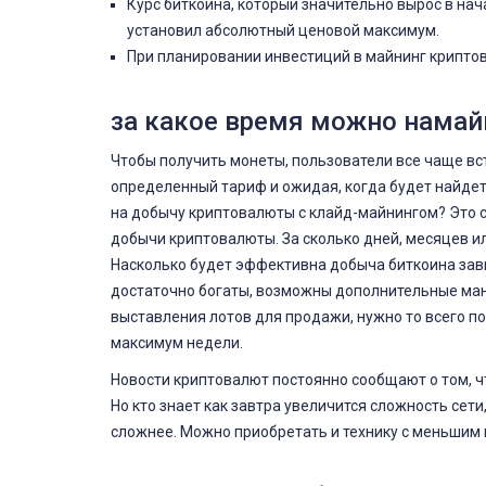
Курс биткоина, который значительно вырос в нач
установил абсолютный ценовой максимум.
При планировании инвестиций в майнинг криптов
за какое время можно намайн
Чтобы получить монеты, пользователи все чаще вс
определенный тариф и ожидая, когда будет найдет
на добычу криптовалюты с клайд-майнингом? Это
добычи криптовалюты. За сколько дней, месяцев ил
Насколько будет эффективна добыча биткоина зави
достаточно богаты, возможны дополнительные ман
выставления лотов для продажи, нужно то всего по
максимум недели.
Новости криптовалют постоянно сообщают о том, ч
Но кто знает как завтра увеличится сложность сет
сложнее. Можно приобретать и технику с меньшим