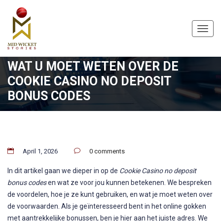
Toggl
navig
WAT U MOET WETEN OVER DE
COOKIE CASINO NO DEPOSIT
BONUS CODES
April 1, 2026
0 comments
In dit artikel gaan we dieper in op de
Cookie Casino no deposit
bonus codes
en wat ze voor jou kunnen betekenen. We bespreken
de voordelen, hoe je ze kunt gebruiken, en wat je moet weten over
de voorwaarden. Als je geïnteresseerd bent in het online gokken
met aantrekkelijke bonussen, ben je hier aan het juiste adres. We