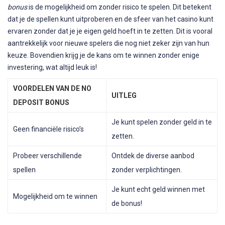
bonus
is de mogelijkheid om zonder risico te spelen. Dit betekent
dat je de spellen kunt uitproberen en de sfeer van het casino kunt
ervaren zonder dat je je eigen geld hoeft in te zetten. Dit is vooral
aantrekkelijk voor nieuwe spelers die nog niet zeker zijn van hun
keuze. Bovendien krijg je de kans om te winnen zonder enige
investering, wat altijd leuk is!
VOORDELEN VAN DE NO
UITLEG
DEPOSIT BONUS
Je kunt spelen zonder geld in te
Geen financiële risico’s
zetten.
Probeer verschillende
Ontdek de diverse aanbod
spellen
zonder verplichtingen.
Je kunt echt geld winnen met
Mogelijkheid om te winnen
de bonus!