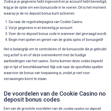
Zodra je je gegevens hebt ingevoerd en je account hebt bevestigd,
krijg je de optie om een bonuscode in te voeren. Dit is het moment
waarop je de no deposit bonus kunt activeren.
Ga naar de registratiepagina van Cookie Casino.
Vul je gegevens in en bevestig je account.
Voer de no deposit bonus code in wanneer dat gevraagd wordt.
Begin met spelen en geniet van de gratis spins of bonusgeld!
Het is belangrijk om te controleren of de bonuscode die je gebruikt
nog actief is en of deze overeenkomt met de huidige
aanbiedingen van het casino. Soms kunnen deze codes beperkt
zijn in tijd of beschikbaarheid. Kijk ook naar de specifieke spellen
waarvoor de bonus van toepassing is, zodat je niet voor
verrassingen komt te staan.
De voordelen van de Cookie Casino no
deposit bonus codes
Een van de grootste voordelen van de
cookie casino no deposit