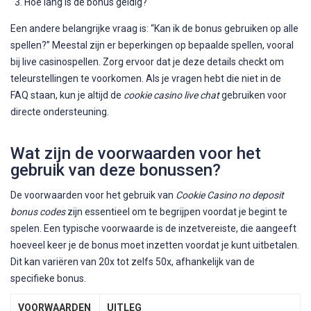
Hoe lang is de bonus geldig?
Een andere belangrijke vraag is: “Kan ik de bonus gebruiken op alle
spellen?” Meestal zijn er beperkingen op bepaalde spellen, vooral
bij live casinospellen. Zorg ervoor dat je deze details checkt om
teleurstellingen te voorkomen. Als je vragen hebt die niet in de
FAQ staan, kun je altijd de
cookie casino live chat
gebruiken voor
directe ondersteuning.
Wat zijn de voorwaarden voor het
gebruik van deze bonussen?
De voorwaarden voor het gebruik van
Cookie Casino no deposit
bonus codes
zijn essentieel om te begrijpen voordat je begint te
spelen. Een typische voorwaarde is de inzetvereiste, die aangeeft
hoeveel keer je de bonus moet inzetten voordat je kunt uitbetalen.
Dit kan variëren van 20x tot zelfs 50x, afhankelijk van de
specifieke bonus.
VOORWAARDEN
UITLEG