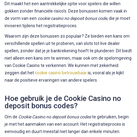
Dit maakt het een aantrekkelijke optie voor spelers die willen
gokken zonder financiële risico’s. Deze bonussen komen vaak in
de vorm van een
cookie casino no deposit bonus code
, die je moet
invoeren tijdens het registratieproces.
Waarom zijn deze bonussen zo populair? Ze bieden een kans om
verschillende spellen uit te proberen, van slots tot live dealer
spellen, zonder dat je je bankrekening hoeft te plunderen. Dit biedt
niet alleen een kans om te winnen, maar ook om de spelomgeving
van Cookie Casino te verkennen. We kunnen met zekerheid
zeggen dat het
cookie casino betrouwbaar
is, vooral als je kijkt
naar de positieve ervaringen van andere spelers.
Hoe gebruik je de Cookie Casino no
deposit bonus codes?
Om de
Cookie Casino no deposit bonus codes
te gebruiken, begin
je met het aanmaken van een account. Het registratieproces is
eenvoudig en duurt meestal niet langer dan enkele minuten.