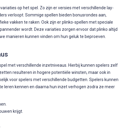
variaties op het spel. Zo zijn er versies met verschillende lay-
nders verloopt. Sommige spellen bieden bonusrondes aan,
ieke vakken te raken. Ook zijn er plinko-spellen met speciale
annender wordt. Deze variaties zorgen ervoor dat plinko altijd
nieuwe manieren kunnen vinden om hun geluk te beproeven.
aus
pel met verschillende inzetniveaus. Hierbij kunnen spelers zelf
zetten resulteren in hogere potentiële winsten, maar ook in
nkelijk voor spelers met verschillende budgetten. Spelers kunnen
 te leren kennen en daarna hun inzet verhogen zodra ze meer
nen.
ouwen krijgt.
.