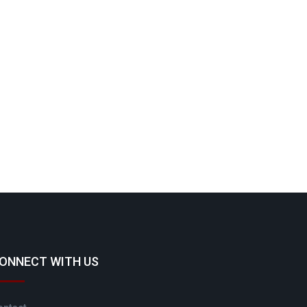
ONNECT WITH US