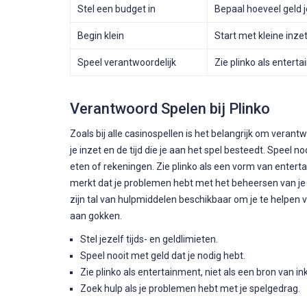
Stel een budget in
Bepaal hoeveel geld j
Begin klein
Start met kleine inze
Speel verantwoordelijk
Zie plinko als enterta
Verantwoord Spelen bij Plinko
Zoals bij alle casinospellen is het belangrijk om verantw
je inzet en de tijd die je aan het spel besteedt. Speel n
eten of rekeningen. Zie plinko als een vorm van enterta
merkt dat je problemen hebt met het beheersen van je s
zijn tal van hulpmiddelen beschikbaar om je te helpen 
aan gokken.
Stel jezelf tijds- en geldlimieten.
Speel nooit met geld dat je nodig hebt.
Zie plinko als entertainment, niet als een bron van i
Zoek hulp als je problemen hebt met je spelgedrag.