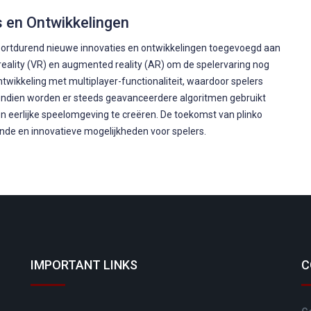
s en Ontwikkelingen
n voortdurend nieuwe innovaties en ontwikkelingen toegevoegd aan
reality (VR) en augmented reality (AR) om de spelervaring nog
ntwikkeling met multiplayer-functionaliteit, waardoor spelers
ndien worden er steeds geavanceerdere algoritmen gebruikt
n eerlijke speelomgeving te creëren. De toekomst van plinko
nde en innovatieve mogelijkheden voor spelers.
IMPORTANT LINKS
C