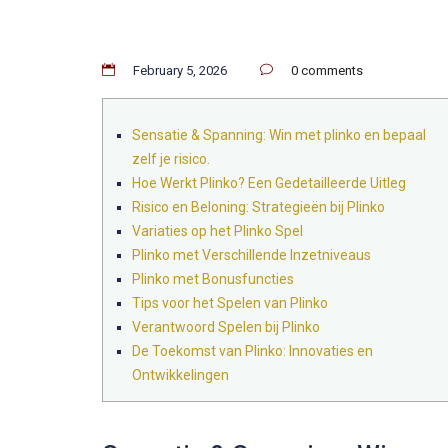
February 5, 2026
0 comments
Sensatie & Spanning: Win met plinko en bepaal
zelf je risico.
Hoe Werkt Plinko? Een Gedetailleerde Uitleg
Risico en Beloning: Strategieën bij Plinko
Variaties op het Plinko Spel
Plinko met Verschillende Inzetniveaus
Plinko met Bonusfuncties
Tips voor het Spelen van Plinko
Verantwoord Spelen bij Plinko
De Toekomst van Plinko: Innovaties en
Ontwikkelingen