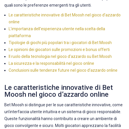
quali sono le preferenze emergenti tra gli utenti.
Le caratteristiche innovative di Bet Moosh nel gioco d’azzardo
online
L’importanza dell’esperienza utente nella scelta della
piattaforma
Tipologie di giochi più popolari tra i giocatori di Bet Moosh
Le opinioni dei giocatori sulle promozioni e bonus offerti
Il ruolo della tecnologia nel gioco d’azzardo su Bet Moosh
La sicurezza e la responsabilità nel gioco online
Conclusioni sulle tendenze future nel gioco d’azzardo online
Le caratteristiche innovative di Bet
Moosh nel gioco d’azzardo online
Bet Moosh si distingue per le sue caratteristiche innovative, come
un’interfaccia utente intuitiva e un sistema di gioco responsabile.
Queste funzionalità hanno contribuito a creare un ambiente di
gioco coinvolgente e sicuro. Molti giocatori apprezzano la facilità