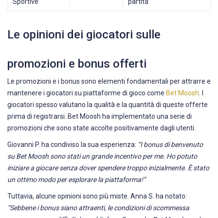
Sportive
partita
Le opinioni dei giocatori sulle
promozioni e bonus offerti
Le promozioni e i bonus sono elementi fondamentali per attrarre e
mantenere i giocatori su piattaforme di gioco come
Bet Moosh
. I
giocatori spesso valutano la qualità e la quantità di queste offerte
prima di registrarsi. Bet Moosh ha implementato una serie di
promozioni che sono state accolte positivamente dagli utenti.
Giovanni P. ha condiviso la sua esperienza:
“I bonus di benvenuto
su Bet Moosh sono stati un grande incentivo per me. Ho potuto
iniziare a giocare senza dover spendere troppo inizialmente. È stato
un ottimo modo per esplorare la piattaforma!”
Tuttavia, alcune opinioni sono più miste. Anna S. ha notato:
“Sebbene i bonus siano attraenti, le condizioni di scommessa