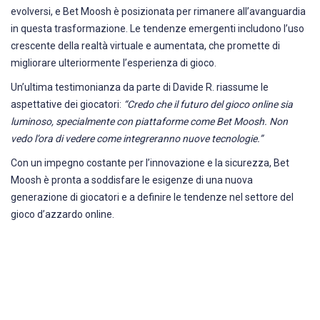
evolversi, e Bet Moosh è posizionata per rimanere all’avanguardia
in questa trasformazione. Le tendenze emergenti includono l’uso
crescente della realtà virtuale e aumentata, che promette di
migliorare ulteriormente l’esperienza di gioco.
Un’ultima testimonianza da parte di Davide R. riassume le
aspettative dei giocatori:
“Credo che il futuro del gioco online sia
luminoso, specialmente con piattaforme come Bet Moosh. Non
vedo l’ora di vedere come integreranno nuove tecnologie.”
Con un impegno costante per l’innovazione e la sicurezza, Bet
Moosh è pronta a soddisfare le esigenze di una nuova
generazione di giocatori e a definire le tendenze nel settore del
gioco d’azzardo online.