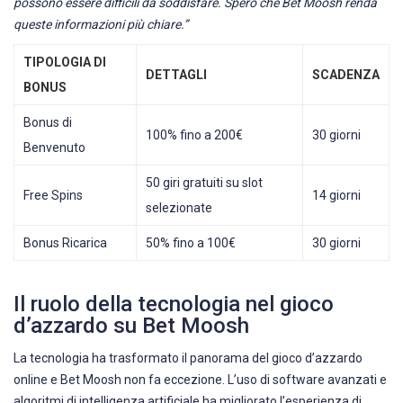
possono essere difficili da soddisfare. Spero che Bet Moosh renda
queste informazioni più chiare.”
TIPOLOGIA DI
DETTAGLI
SCADENZA
BONUS
Bonus di
100% fino a 200€
30 giorni
Benvenuto
50 giri gratuiti su slot
Free Spins
14 giorni
selezionate
Bonus Ricarica
50% fino a 100€
30 giorni
Il ruolo della tecnologia nel gioco
d’azzardo su Bet Moosh
La tecnologia ha trasformato il panorama del gioco d’azzardo
online e Bet Moosh non fa eccezione. L’uso di software avanzati e
algoritmi di intelligenza artificiale ha migliorato l’esperienza di