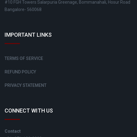
#10 FGH Towers Salarpuria Greenage, Bommanahali, Hosur Road
Bangalore- 560068
IMPORTANT LINKS
TERMS OF SERVICE
REFUND POLICY
PRIVACY STATEMENT
CONNECT WITH US
Contact