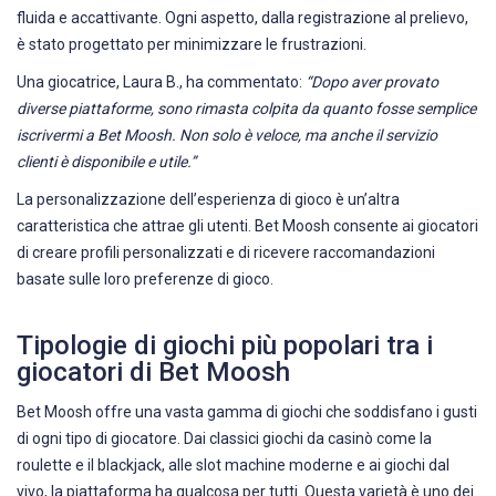
fluida e accattivante. Ogni aspetto, dalla registrazione al prelievo,
è stato progettato per minimizzare le frustrazioni.
Una giocatrice, Laura B., ha commentato:
“Dopo aver provato
diverse piattaforme, sono rimasta colpita da quanto fosse semplice
iscrivermi a Bet Moosh. Non solo è veloce, ma anche il servizio
clienti è disponibile e utile.”
La personalizzazione dell’esperienza di gioco è un’altra
caratteristica che attrae gli utenti. Bet Moosh consente ai giocatori
di creare profili personalizzati e di ricevere raccomandazioni
basate sulle loro preferenze di gioco.
Tipologie di giochi più popolari tra i
giocatori di Bet Moosh
Bet Moosh offre una vasta gamma di giochi che soddisfano i gusti
di ogni tipo di giocatore. Dai classici giochi da casinò come la
roulette e il blackjack, alle slot machine moderne e ai giochi dal
vivo, la piattaforma ha qualcosa per tutti. Questa varietà è uno dei