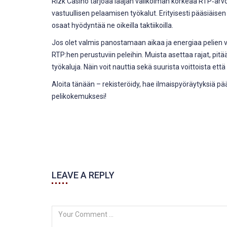
Rizk Casino tarjoaa laajan valikoiman korkeaa RTP‑arvo
vastuullisen pelaamisen työkalut. Erityisesti pääsiäisen
osaat hyödyntää ne oikeilla taktiikoilla.
Jos olet valmis panostamaan aikaa ja energiaa pelien 
RTP:hen perustuviin peleihin. Muista asettaa rajat, pitää
työkaluja. Näin voit nauttia sekä suurista voittoista ett
Aloita tänään – rekisteröidy, hae ilmaispyöräytyksiä p
pelikokemuksesi!
LEAVE A REPLY