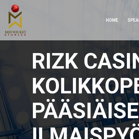
HOME
SPEA
RIZK CAS
KOLIKKOPE
PÄÄSIÄIS
ILMAISPY