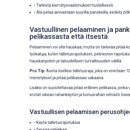
• Tarkista kierrätysvaatimukset huolellisesti
• Älä pelaa ainoastaan suurilla panoksilla, keskity pi
Vastuullinen pelaaminen ja pank
pelikassasta että itsestä
Pelaaminen voi olla hauskaa, mutta on tärkeää pitää kon
työkaluja, kuten talletusrajoitukset, pelineston rajoituks
hauskanpidon ja taloudellisen turvallisuuden välillä.
Pro Tip:
Aseta itsellesi talletusraja, joka on enintään 
menetykset ja pitää pelikassasi vakaana.
Lisäksi on suositeltavaa pitää erillinen pelikassa, jonka
erotat oikean rahankäytön ja bonusrahan selvästi toisi
Vastuullisen pelaamisen perusohje
• Käytä talletusrajoituksia
• Seuraa peliaikaa