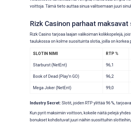
voittoja. Tämä tieto auttaa sinua valitsemaan juuri sinull
Rizk Casinon parhaat maksavat s
Rizk Casino tarjoaa laajan valikoiman kolikkopelejä, joi
taulukossa on kolme suosituinta slotia, joilla on korkea
SLOTIN NIMI
RTP %
Starburst (NetEnt)
96,1
Book of Dead (Play’n GO)
96,2
Mega Joker (NetEnt)
99,0
Industry Secret:
Slotit, joiden RTP ylittää 96 %, tarjoav
Kun pyrit maksimiin voittoon, kokeile näitä pelejä yhd
bonukset kohdistuvat juuri näihin suosittuihin slotteihin,