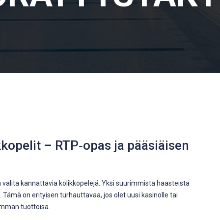
kkopelit – RTP‑opas ja pääsiäisen
valita kannattavia kolikkopelejä. Yksi suurimmista haasteista
n. Tämä on erityisen turhauttavaa, jos olet uusi kasinolle tai
imman tuottoisa.