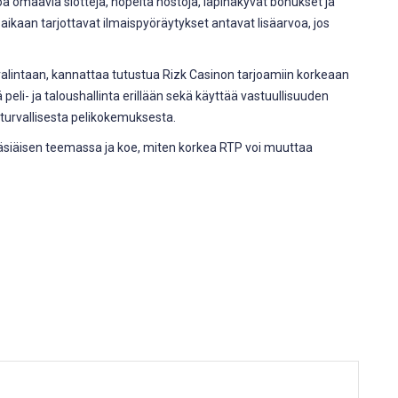
a omaavia slotteja, nopeita nostoja, läpinäkyvät bonukset ja
 aikaan tarjottavat ilmaispyöräytykset antavat lisäarvoa, jos
valintaan, kannattaa tutustua Rizk Casinon tarjoamiin korkeaan
 peli- ja taloushallinta erillään sekä käyttää vastuullisuuden
ä turvallisesta pelikokemuksesta.
ääsiäisen teemassa ja koe, miten korkea RTP voi muuttaa