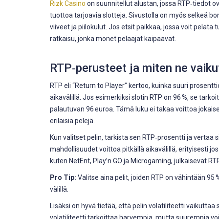
Rizk Casino
on suunnitellut alustan, jossa RTP‑tiedot ov
tuottoa tarjoavia slotteja. Sivustolla on myös selkeä 
viiveet ja piilokulut. Jos etsit paikkaa, jossa voit pelata
ratkaisu, jonka monet pelaajat kaipaavat.
RTP‑perusteet ja miten ne vaik
RTP eli “Return to Player” kertoo, kuinka suuri prosentt
aikavälillä. Jos esimerkiksi slotin RTP on 96 %, se tark
palautuvan 96 euroa. Tämä luku ei takaa voittoa jokaise
erilaisia pelejä.
Kun valitset pelin, tarkista sen RTP‑prosentti ja verta
mahdollisuudet voittoa pitkällä aikavälillä, erityisesti 
kuten NetEnt, Play’n GO ja Microgaming, julkaisevat RTP
Pro Tip:
Valitse aina pelit, joiden RTP on vähintään 95
välillä.
Lisäksi on hyvä tietää, että pelin volatiliteetti vaikuttaa
volatiliteetti tarkoittaa harvempia, mutta suurempia vo