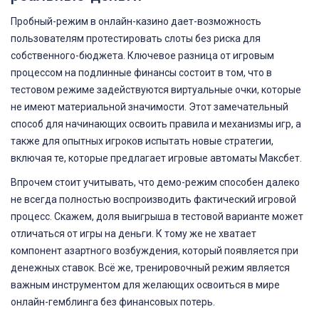
Пробный-режим в онлайн-казино дает-возможность
пользователям протестировать слоты без риска для
собственного-бюджета. Ключевое разница от игровым
процессом на подлинные финансы состоит в том, что в
тестовом режиме задействуются виртуальные очки, которые
не имеют материальной значимости. Этот замечательный
способ для начинающих освоить правила и механизмы игр, а
также для опытных игроков испытать новые стратегии,
включая те, которые предлагает игровые автоматы Максбет.
Впрочем стоит учитывать, что демо-режим способен далеко
не всегда полностью воспроизводить фактический игровой
процесс. Скажем, доля выигрыша в тестовой варианте может
отличаться от игры на деньги. К тому же не хватает
компонент азартного возбуждения, который появляется при
денежных ставок. Всё же, тренировочный режим является
важным инструментом для желающих освоиться в мире
онлайн-гемблинга без финансовых потерь.