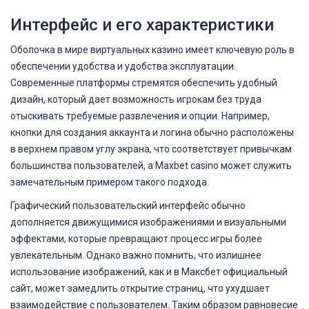
Интерфейс и его характеристики
Оболочка в мире виртуальных казино имеет ключевую роль в
обеспечении удобства и удобства эксплуатации.
Современные платформы стремятся обеспечить удобный
дизайн, который дает возможность игрокам без труда
отыскивать требуемые развлечения и опции. Например,
кнопки для создания аккаунта и логина обычно расположены
в верхнем правом углу экрана, что соответствует привычкам
большинства пользователей, а Maxbet casino может служить
замечательным примером такого подхода.
Графический пользовательский интерфейс обычно
дополняется движущимися изображениями и визуальными
эффектами, которые превращают процесс игры более
увлекательным. Однако важно помнить, что излишнее
использование изображений, как и в Максбет официальный
сайт, может замедлить открытие страниц, что ухудшает
взаимодействие с пользователем. Таким образом равновесие