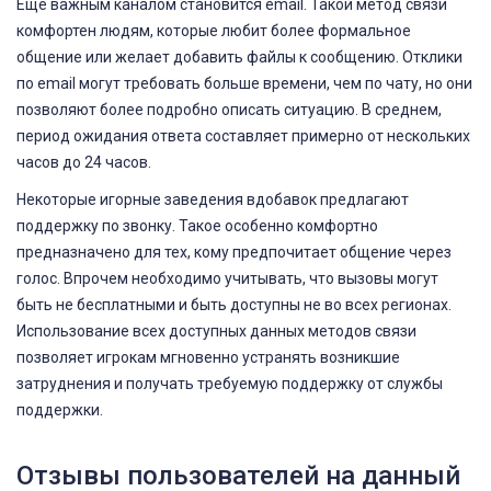
Еще важным каналом становится email. Такой метод связи
комфортен людям, которые любит более формальное
общение или желает добавить файлы к сообщению. Отклики
по email могут требовать больше времени, чем по чату, но они
позволяют более подробно описать ситуацию. В среднем,
период ожидания ответа составляет примерно от нескольких
часов до 24 часов.
Некоторые игорные заведения вдобавок предлагают
поддержку по звонку. Такое особенно комфортно
предназначено для тех, кому предпочитает общение через
голос. Впрочем необходимо учитывать, что вызовы могут
быть не бесплатными и быть доступны не во всех регионах.
Использование всех доступных данных методов связи
позволяет игрокам мгновенно устранять возникшие
затруднения и получать требуемую поддержку от службы
поддержки.
Отзывы пользователей на данный