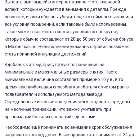
Выплата выигрышей в интернет-казино — это ключевой
аспект, который нуждается в внимания к деталям. Прежде
основное, игроки обязаны убедиться, что геймеры выполнили
все условия поощрений, если таковые были использованы.
Такое может включить в состав, условия по прокрутке,
которые обычно составляют от 20 до 50 раз от объема бонуса
в Maxbet casino. Невыполнение указанных правил возможно
стать причиной аннуляции достижений.
Вдобавок к этому, присутствуют ограничения на
минимальные и максимальные размеры снятия. Часто
минимальная величина составляет примерно 10 у.е., в то
время как наибольшая способна колебаться с учётом ранга
пользователя и используемого метода вывода.
Определенные игорные заведения могут задавать пределы
на месячные транзакции, что важно учитывать при
организации больших операций с деньгами.
Необходимо ещё принимать во внимание срок обслуживания
запросов на вывод денег. В как правило это занимает от 24 до