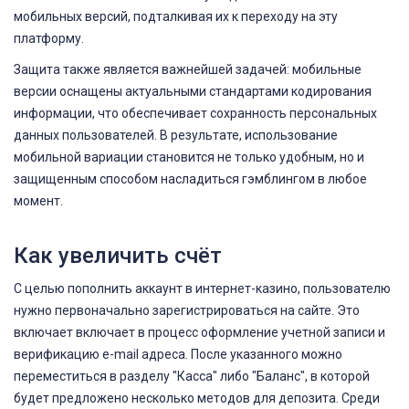
мобильных версий, подталкивая их к переходу на эту
платформу.
Защита также является важнейшей задачей: мобильные
версии оснащены актуальными стандартами кодирования
информации, что обеспечивает сохранность персональных
данных пользователей. В результате, использование
мобильной вариации становится не только удобным, но и
защищенным способом насладиться гэмблингом в любое
момент.
Как увеличить счёт
С целью пополнить аккаунт в интернет-казино, пользователю
нужно первоначально зарегистрироваться на сайте. Это
включает включает в процесс оформление учетной записи и
верификацию e-mail адреса. После указанного можно
переместиться в разделу "Касса" либо "Баланс", в которой
будет предложено несколько методов для депозита. Среди