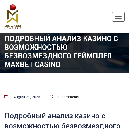
Toggl
navig
ПОДРОБНЫЙ АНАЛИЗ КАЗИНО С
ВОЗМОЖНОСТЬЮ
БЕЗВОЗМЕЗДНОГО ГЕЙМПЛЕЯ
MAXBET CASINO
August 20, 2025
0 comments
Подробный анализ казино с
возможностью безвозмездного