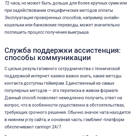
72 часа, но может быть дольше для более крупных сумм или
при задействовании специфических методов оплаты.
Эксплуатация проверенных способов, например онлайн-
кошельки или банковские переводы, может значительно
поспешить процесс получения выигрыша.
Служба поддержки ассистенция:
способы коммуникации
С целью результативного сотрудничества с технической
поддержкой интернет-казино важно знать, какие методы
контакта доступны геймерам. Единственный из самых
популярных методов — это переписка в живом формате.
Данный способ позволяет немедленно получить ответ на
вопрос, что в особенности существенно в обстоятельствах,
требующих срочного решения. Обычно значок чата находится
в нижнем углу сайта, и основная часть гэмблинг-платформ
обеспечивают саппорт 24/7.