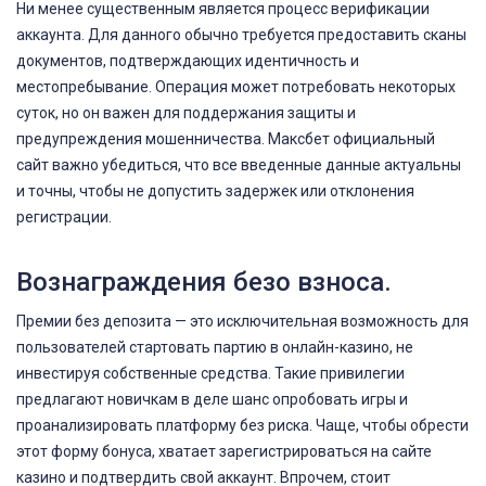
Ни менее существенным является процесс верификации
аккаунта. Для данного обычно требуется предоставить сканы
документов, подтверждающих идентичность и
местопребывание. Операция может потребовать некоторых
суток, но он важен для поддержания защиты и
предупреждения мошенничества. Максбет официальный
сайт важно убедиться, что все введенные данные актуальны
и точны, чтобы не допустить задержек или отклонения
регистрации.
Вознаграждения безо взноса.
Премии без депозита — это исключительная возможность для
пользователей стартовать партию в онлайн-казино, не
инвестируя собственные средства. Такие привилегии
предлагают новичкам в деле шанс опробовать игры и
проанализировать платформу без риска. Чаще, чтобы обрести
этот форму бонуса, хватает зарегистрироваться на сайте
казино и подтвердить свой аккаунт. Впрочем, стоит