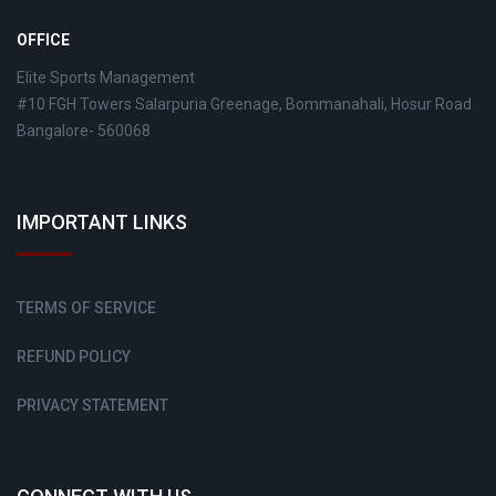
OFFICE
Elite Sports Management
#10 FGH Towers Salarpuria Greenage, Bommanahali, Hosur Road
Bangalore- 560068
IMPORTANT LINKS
TERMS OF SERVICE
REFUND POLICY
PRIVACY STATEMENT