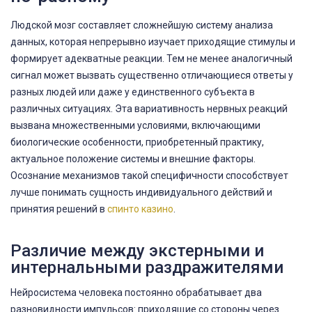
Людской мозг составляет сложнейшую систему анализа
данных, которая непрерывно изучает приходящие стимулы и
формирует адекватные реакции. Тем не менее аналогичный
сигнал может вызвать существенно отличающиеся ответы у
разных людей или даже у единственного субъекта в
различных ситуациях. Эта вариативность нервных реакций
вызвана множественными условиями, включающими
биологические особенности, приобретенный практику,
актуальное положение системы и внешние факторы.
Осознание механизмов такой специфичности способствует
лучше понимать сущность индивидуального действий и
принятия решений в
спинто казино
.
Различие между экстерными и
интернальными раздражителями
Нейросистема человека постоянно обрабатывает два
разновидности импульсов: приходящие со стороны через