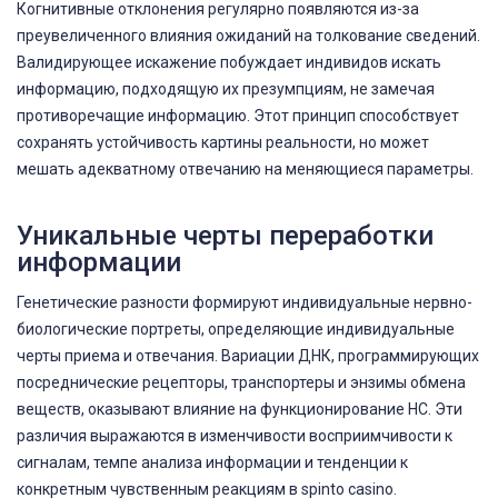
Когнитивные отклонения регулярно появляются из-за
преувеличенного влияния ожиданий на толкование сведений.
Валидирующее искажение побуждает индивидов искать
информацию, подходящую их презумпциям, не замечая
противоречащие информацию. Этот принцип способствует
сохранять устойчивость картины реальности, но может
мешать адекватному отвечанию на меняющиеся параметры.
Уникальные черты переработки
информации
Генетические разности формируют индивидуальные нервно-
биологические портреты, определяющие индивидуальные
черты приема и отвечания. Вариации ДНК, программирующих
посреднические рецепторы, транспортеры и энзимы обмена
веществ, оказывают влияние на функционирование НС. Эти
различия выражаются в изменчивости восприимчивости к
сигналам, темпе анализа информации и тенденции к
конкретным чувственным реакциям в spinto casino.