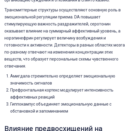
организацию суждения и откликания в спинто казино.
Трансмиттерные структуры осуществляют основную роль в
эмоциональной регуляции приема. DA повышает
стимулирующую важность раздражителей, серотонин
оказывает влияние на суммарный аффективный уровень, а
норэпинефрин регулирует величину возбуждения и
готовности к активности. Детекторы в разных областях мозга
по-разному отвечают на изменения концентрации этих
веществ, что образует персональные схемы чувственного
отвечания.
Амигдала стремительно определяет эмоциональную
значимость сигналов
Префронтальная кортекс модулирует интенсивность
аффективных реакций
Гиппокампус объединяет эмоциональную данные с
обстановкой и запоминанием
Влияние предвосхищений на