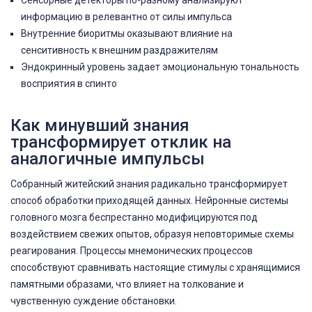
Сенсорные детекторы по-разному анализируют
информацию в релевантно от силы импульса
Внутренние биоритмы оказывают влияние на
сенситивность к внешним раздражителям
Эндокринный уровень задает эмоциональную тональность
восприятия в спинто
Как минувший знания
трансформирует отклик на
аналогичные импульсы
Собранный житейский знания радикально трансформирует
способ обработки приходящей данных. Нейронные системы
головного мозга беспрестанно модифицируются под
воздействием свежих опытов, образуя неповторимые схемы
реагирования. Процессы мнемонических процессов
способствуют сравнивать настоящие стимулы с хранящимися
памятными образами, что влияет на толкование и
чувственную суждение обстановки.