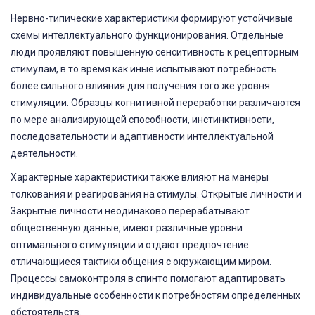
Нервно-типические характеристики формируют устойчивые
схемы интеллектуального функционирования. Отдельные
люди проявляют повышенную сенситивность к рецепторным
стимулам, в то время как иные испытывают потребность
более сильного влияния для получения того же уровня
стимуляции. Образцы когнитивной переработки различаются
по мере анализирующей способности, инстинктивности,
последовательности и адаптивности интеллектуальной
деятельности.
Характерные характеристики также влияют на манеры
толкования и реагирования на стимулы. Открытые личности и
Закрытые личности неодинаково перерабатывают
общественную данные, имеют различные уровни
оптимального стимуляции и отдают предпочтение
отличающиеся тактики общения с окружающим миром.
Процессы самоконтроля в спинто помогают адаптировать
индивидуальные особенности к потребностям определенных
обстоятельств.