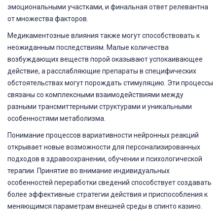
эмоциональными участками, и финальная ответ релевантна
от множества факторов.
Медикаментозные влияния также могут способствовать к
неожиданным последствиям. Малые количества
возбуждающих веществ порой оказывают успокаивающее
действие, а расслабляющие препараты в специфических
обстоятельствах могут порождать стимуляцию. Эти процессы
связаны со комплексными взаимодействиями между
разными трансмиттерными структурами и уникальными
особенностями метаболизма.
Понимание процессов вариативности нейронных реакций
открывает новые возможности для персонализированных
подходов в здравоохранении, обучении и психологической
терапии. Принятие во внимание индивидуальных
особенностей переработки сведений способствует создавать
более эффективные стратегии действия и приспособления к
меняющимся параметрам внешней среды в спинто казино.