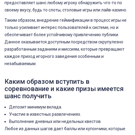
предоставляет шанс любому игроку обнаружить что-то по
своему вкусу, будь то слоты, столовые игры или лайв-казино.
Таким образом, внедрение геймификации в процесс игры не
только усиливает интерес пользователей к системе, но и
обеспечивает более устойчивому привлечению публики.
Данное оказывается доступным посредством скрупулезно
разработанным заданиям и миссиям, которые превращают
каждое приход игорного заведения особенным и
незабываемым.
Каким образом вступить в
соревнование и какие призы имеется
шанс получить
Депозит минимум вклада.
Участие в известных развлечениях.
Выполнение дневных или недельных квестов.
Любое из данных шагов дает баллы или купончики, которые