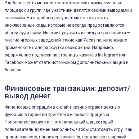
Вдобавок, есть множество тематических дискуссионных
площадок и групп, где участники делятся своими выводами и
знаниями. На подобных ресурсах можно отыскать
эксклюзивные коды, которые не всегда предоставляются
общей аудитории. Не стоит упускать из виду и про соцсети —
многие игорных заведений, такие как 7k casino, интенсивно
применяют их для раскрутки своих акций. Например,
оформление подписки на страницы казино в Instagram или
Facebook может стать источником дополнительных акций и
бонусов.
Финансовые транзакции: депозит/
вывод денег
Финансовые операции в онлайн-казино играют важную
функцию в гарантии приятного игрового процесса.
Пополнение аккаунта — это начальный шаг, который
пользователь должен выполнить, чтобы стартовать игру. Как
правило казино, например казино 7к, предлагают широкий