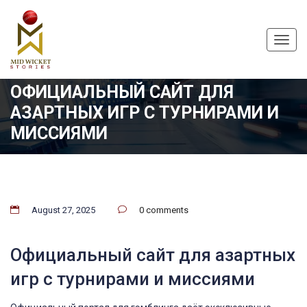
Toggl
navig
ОФИЦИАЛЬНЫЙ САЙТ ДЛЯ
АЗАРТНЫХ ИГР С ТУРНИРАМИ И
МИССИЯМИ
August 27, 2025
0 comments
Официальный сайт для азартных
игр с турнирами и миссиями