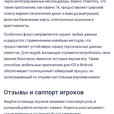
через интегрированные мессенджеры. Важно отметить, что
такие приложения, как казино 7к, предоставляют широкий
спектр вариантов внесения денег и вывода выигрышей,
включая банковские карты, электронные кошельки и
криптовалюты.
Особенное фокус направляется охране: любые данные
кодируются с применением новейших методов, что
предоставляет устойчивую охрану персональных данных
клиентов. Для людей, желающие стремится испробовать свои
умения безопасно, имеются тестовые версии игр. Таким
способом, мобильные приложения для iOS и Android
обеспечивают полноценный геймерский процесс, не
проигрывающий по опциям настольным версиям казино.
Отзывы и саппорт игроков
Фидбэк и помощь игроков занимают ключевую роль в
успешной работе интернет-казино. Клиенты рассчитывают,
что их вопросы и трудности будут разрешены