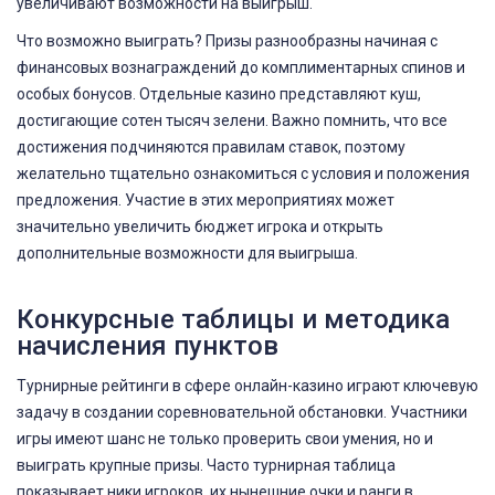
увеличивают возможности на выигрыш.
Что возможно выиграть? Призы разнообразны начиная с
финансовых вознаграждений до комплиментарных спинов и
особых бонусов. Отдельные казино представляют куш,
достигающие сотен тысяч зелени. Важно помнить, что все
достижения подчиняются правилам ставок, поэтому
желательно тщательно ознакомиться с условия и положения
предложения. Участие в этих мероприятиях может
значительно увеличить бюджет игрока и открыть
дополнительные возможности для выигрыша.
Конкурсные таблицы и методика
начисления пунктов
Турнирные рейтинги в сфере онлайн-казино играют ключевую
задачу в создании соревновательной обстановки. Участники
игры имеют шанс не только проверить свои умения, но и
выиграть крупные призы. Часто турнирная таблица
показывает ники игроков, их нынешние очки и ранги в