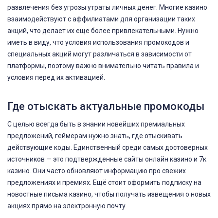
развлечения без угрозы утраты личных денег. Многие казино
взаимодействуют с аффилиатами для организации таких
акций, что делает их еще более привлекательными. Нужно
иметь в виду, что условия использования промокодов и
специальных акций могут различаться в зависимости от
платформы, поэтому важно внимательно читать правила и
условия перед их активацией.
Где отыскать актуальные промокоды
С целью всегда быть в знании новейших премиальных
предложений, геймерам нужно знать, где отыскивать
действующие коды. Единственный среди самых достоверных
источников — это подтвержденные сайты онлайн казино и 7к
казино. Они часто обновляют информацию про свежих
предложениях и премиях. Ещё стоит оформить подписку на
новостные письма казино, чтобы получать извещения о новых
акциях прямо на электронную почту.