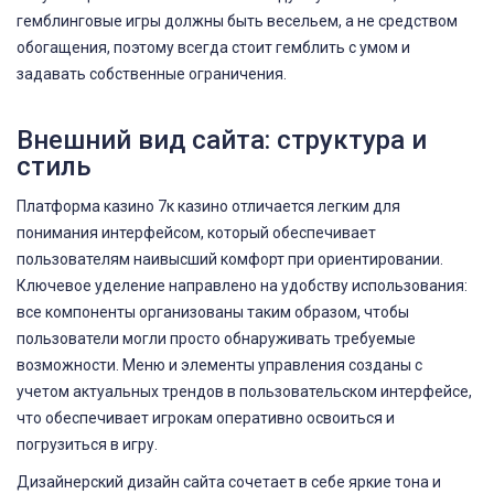
гемблинговые игры должны быть весельем, а не средством
обогащения, поэтому всегда стоит гемблить с умом и
задавать собственные ограничения.
Внешний вид сайта: структура и
стиль
Платформа казино 7к казино отличается легким для
понимания интерфейсом, который обеспечивает
пользователям наивысший комфорт при ориентировании.
Ключевое уделение направлено на удобству использования:
все компоненты организованы таким образом, чтобы
пользователи могли просто обнаруживать требуемые
возможности. Меню и элементы управления созданы с
учетом актуальных трендов в пользовательском интерфейсе,
что обеспечивает игрокам оперативно освоиться и
погрузиться в игру.
Дизайнерский дизайн сайта сочетает в себе яркие тона и