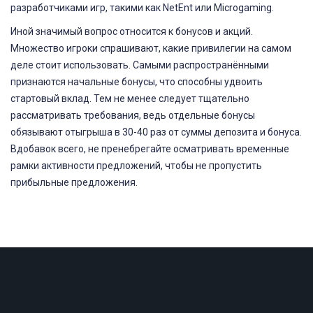
разработчиками игр, такими как NetEnt или Microgaming.
Иной значимый вопрос относится к бонусов и акций.
Множество игроки спрашивают, какие привилегии на самом
деле стоит использовать. Самыми распространёнными
признаются начальные бонусы, что способны удвоить
стартовый вклад. Тем не менее следует тщательно
рассматривать требования, ведь отдельные бонусы
обязывают отыгрыша в 30-40 раз от суммы депозита и бонуса.
Вдобавок всего, не пренебрегайте осматривать временные
рамки активности предложений, чтобы не пропустить
прибыльные предложения.