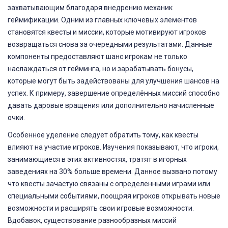
захватывающим благодаря внедрению механик
геймификации. Одним из главных ключевых элементов
становятся квесты и миссии, которые мотивируют игроков
возвращаться снова за очередными результатами. Данные
компоненты предоставляют шанс игрокам не только
наслаждаться от гейминга, но и зарабатывать бонусы,
которые могут быть задействованы для улучшения шансов на
успех. К примеру, завершение определённых миссий способно
давать даровые вращения или дополнительно начисленные
очки.
Особенное уделение следует обратить тому, как квесты
влияют на участие игроков. Изучения показывают, что игроки,
занимающиеся в этих активностях, тратят в игорных
заведениях на 30% больше времени. Данное вызвано потому
что квесты зачастую связаны с определенными играми или
специальными событиями, поощряя игроков открывать новые
возможности и расширять свои игровые возможности.
Вдобавок, существование разнообразных миссий