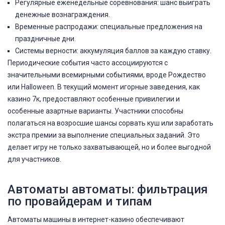
Регулярные еженедельные соревнования: шанс выиграть
денежные вознаграждения.
Временные распродажи: специальные предложения на
праздничные дни.
Системы верности: аккумуляция баллов за каждую ставку.
Периодические события часто ассоциируются с
значительными всемирными событиями, вроде Рождество
или Halloween. В текущий момент игорные заведения, как
казино 7к, предоставляют особенные привилегии и
особенные азартные варианты. Участники способны
полагаться на возросшие шансы сорвать куш или заработать
экстра премии за выполнение специальных заданий. Это
делает игру не только захватывающей, но и более выгодной
для участников.
Автоматы автоматы: фильтрация
по провайдерам и типам
Автоматы машины в интернет-казино обеспечивают