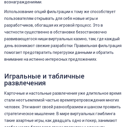
вознаграждениями.
Использование опций фильтрации к тому же способствует
пользователям открывать для себя новые игры и
разработчиков, обогащая их игровой процесс. Это в
частности существенно в обстановке безостановочно
развивающегося ниши виртуальных казино, там, где каждый
день возникают свежие разработки. Правильная фильтрация
помогает предотвратить перегрузки данными и обратить
внимание на истинно интересных предложениях.
Игральные и табличные
развлечения
Карточные и настольные развлечения уже длительное время
стали неотъемлемой частью времяпрепровождения многих
человек. Эти манят своей разнообразием и шансом проявить
стратегическое мышление. В мире виртуальных гэмблинга
такие азартные игры, как двадцать одно и покер, занимают