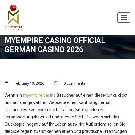
Toggl
navig
MYEMPIRE CASINO OFFICIAL
GERMAN CASINO 2026
February 13, 2026
0 comments
Wenn ein
myempire casino
Besucher auf einen dieser Links klickt
und auf der gewählten Webseite einen Kauf tätigt, erhält
Casinoschweizer.com eine Provision. Bitte spielen Sie
verantwortungsbewusst und suchen Sie Hilfe, wenn sich das
Glücksspiel negativ auf Ihr Leben auswirkt. Außerdem sollen Sie
die Spielregeln zuerst kennenlernen und praktische Erfahrungen