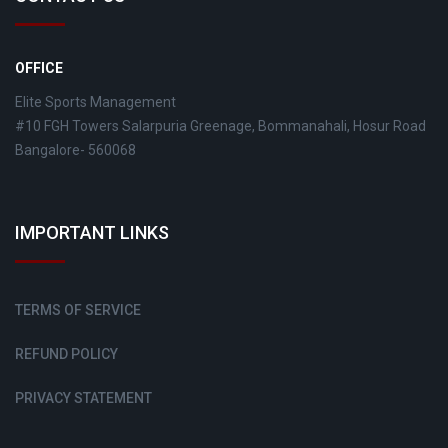
OFFICE
Elite Sports Management
#10 FGH Towers Salarpuria Greenage, Bommanahali, Hosur Road
Bangalore- 560068
IMPORTANT LINKS
TERMS OF SERVICE
REFUND POLICY
PRIVACY STATEMENT