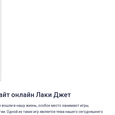
айт онлайн Лаки Джет
 вошли в нашу жизнь, особое место занимают игры,
гии. Одной из таких игр является тема нашего сегодняшнего