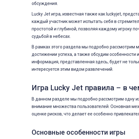
обсуждения.
Lucky Jet игра, известная также как luckyjet, пред
каждый участник может испытать себя в стремител
простотой и глубиной, позволяя каждому игроку по
судьбой в небесах.
В рамках этого раздела мы подробно рассмотрим м
достижении успеха, а также обсудим особенности
информация, представленная здесь, будет не тольк
интересуется этим видом развлечений.
Игра Lucky Jet правила – в 
В данном разделе мы подробно рассмотрим одну из
внимание множества пользователей. Основная мех
оценке рисков, что делает ее особенно привлекате
Основные особенности игры