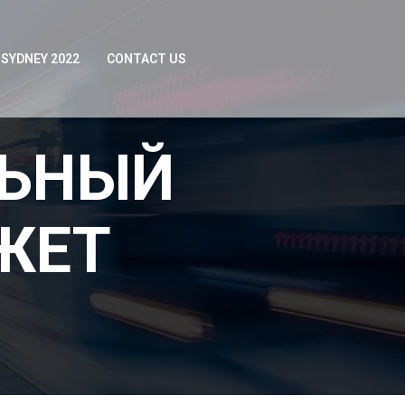
SYDNEY 2022
CONTACT US
ЛЬНЫЙ
ЖЕТ