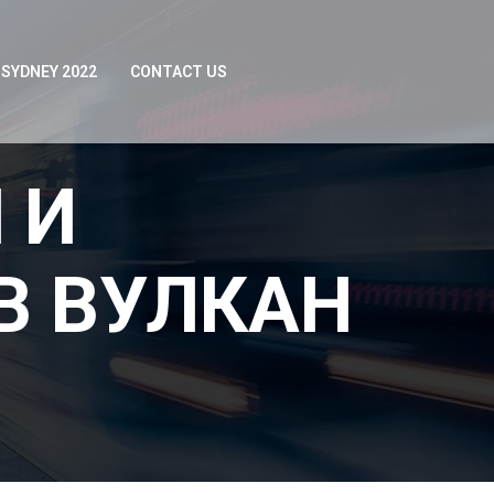
SYDNEY 2022
CONTACT US
 И
В ВУЛКАН