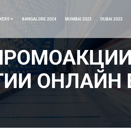
KERS
BANGALORE 2024
MUMBAI 2023
DUBAI 2023
ПРОМОАКЦИИ
ИИ ОНЛАЙН 