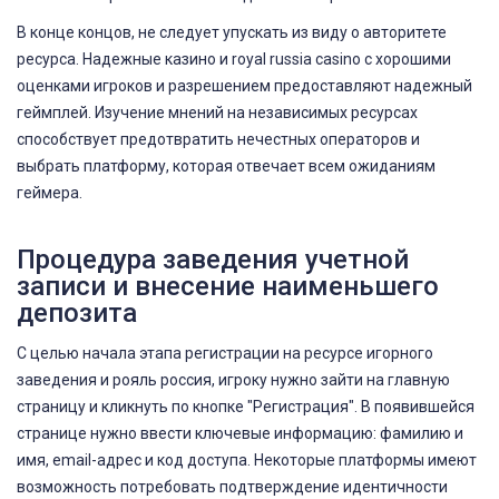
В конце концов, не следует упускать из виду о авторитете
ресурса. Надежные казино и royal russia casino с хорошими
оценками игроков и разрешением предоставляют надежный
геймплей. Изучение мнений на независимых ресурсах
способствует предотвратить нечестных операторов и
выбрать платформу, которая отвечает всем ожиданиям
геймера.
Процедура заведения учетной
записи и внесение наименьшего
депозита
С целью начала этапа регистрации на ресурсе игорного
заведения и рояль россия, игроку нужно зайти на главную
страницу и кликнуть по кнопке "Регистрация". В появившейся
странице нужно ввести ключевые информацию: фамилию и
имя, email-адрес и код доступа. Некоторые платформы имеют
возможность потребовать подтверждение идентичности