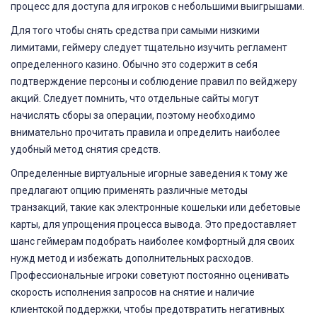
процесс для доступа для игроков с небольшими выигрышами.
Для того чтобы снять средства при самыми низкими
лимитами, геймеру следует тщательно изучить регламент
определенного казино. Обычно это содержит в себя
подтверждение персоны и соблюдение правил по вейджеру
акций. Следует помнить, что отдельные сайты могут
начислять сборы за операции, поэтому необходимо
внимательно прочитать правила и определить наиболее
удобный метод снятия средств.
Определенные виртуальные игорные заведения к тому же
предлагают опцию применять различные методы
транзакций, такие как электронные кошельки или дебетовые
карты, для упрощения процесса вывода. Это предоставляет
шанс геймерам подобрать наиболее комфортный для своих
нужд метод и избежать дополнительных расходов.
Профессиональные игроки советуют постоянно оценивать
скорость исполнения запросов на снятие и наличие
клиентской поддержки, чтобы предотвратить негативных