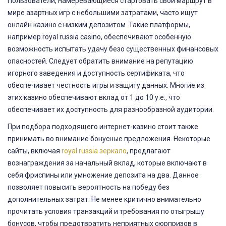
Пользователи, намеревающиеся стартовать свой маршрут в
мире азартных игр с небольшими затратами, часто ищут
онлайн казино с низким депозитом. Такие платформы,
например royal russia casino, обеспечивают особенную
возможность испытать удачу безо существенных финансовых
опасностей. Следует обратить внимание на репутацию
игорного заведения и доступность сертификата, что
обеспечивает честность игры и защиту данных. Многие из
этих казино обеспечивают вклад от 1 до 10 у.е., что
обеспечивает их доступность для разнообразной аудитории.
При подбора подходящего интернет-казино стоит также
принимать во внимание бонусные предложения. Некоторые
сайты, включая
royal russia зеркало
, предлагают
вознаграждения за начальный вклад, которые включают в
себя фриспины или умножение депозита на два. Данное
позволяет повысить вероятность на победу без
дополнительных затрат. Не менее критично внимательно
прочитать условия транзакций и требования по отыгрышу
бонусов, чтобы предотвратить неприятных сюрпризов в