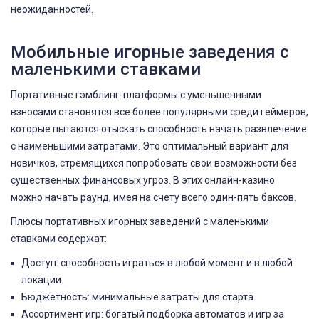
неожиданностей.
Мобильные игорные заведения с
маленькими ставками
Портативные гэмблинг-платформы с уменьшенными
взносами становятся все более популярными среди геймеров,
которые пытаются отыскать способность начать развлечение
с наименьшими затратами. Это оптимальный вариант для
новичков, стремящихся попробовать свои возможности без
существенных финансовых угроз. В этих онлайн-казино
можно начать раунд, имея на счету всего один-пять баксов.
Плюсы портативных игорных заведений с маленькими
ставками содержат:
Доступ: способность играться в любой момент и в любой
локации.
Бюджетность: минимальные затраты для старта.
Ассортимент игр: богатый подборка автоматов и игр за