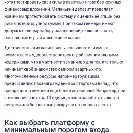
хотят тестировать свои силы в азартных играх без крупных
финансовых вложений. Маленький депозит позволяет
новичкам протестировать систему и оценить её опции без
риска потери крупной суммы. При таком геймеры имеют
допуск к полному набору развлечений, включая слоты,
настольные игры и даже живое казино.
Достоинства этих казино явны: пользователи имеют
возможность удовольствоваться игрой с минимальными
издержками, что в частности заманчиво для тех, кто только
начинает своё знакомство с миром азартных игр.
Многочисленные ресурсы, например royal russia,
предоставляют вознаграждения за стартовый вклад, что
превращает геймплей ещё более интересной. Например, при
зачисления счёта на 10 единиц можно заработать экстра
ресурсы или бесплатные раскрутки на топовых слотах.
Как выбрать платформу с
минимальным порогом входа