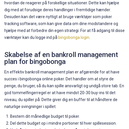
hvordan de reagerer på forskellige situationer. Dette kan hjælpe
dig med at forudsige deres handlinger i fremtidige hænder.
Desuden kan det være nyttigt at bruge værktøjer som poker
tracking software, som kan give data om dine modstandere og
hjælpe med at forbedre din egen strategi. For at få adgang til disse
værktøjer kan du logge ind på
bingobonga login
.
Skabelse af en bankroll management
plan for bingobonga
En effektiv bankroll management plan er afgørende for at have
succes i bingobonga online poker. Det handler om at styre de
penge, du bruger, så du kan spille ansvarligt og undgå store tab. En
god tommelfingerregel er at have mindst 20-30 buy-ins til det
niveau, du spiller på. Dette giver dig en buffer til at håndtere de
naturlige svingninger i spillet.
Bestem dit månedlige budget til poker.
Del dette budget op i mindre portioner til hver spillesession.