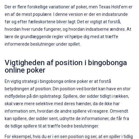
Der er flere forskellige variationer af poker, men Texas Hold’em er
en af de mest populære. I denne version er der en indsatsrunde
før og efter fælleskortene bliver lagt. Det er vigtigt at forstå,
hvordan hver runde fungerer, og hvordan indsatserne ændres. At
lære de grundlæggende regler vil hjælpe dig med at træffe
informerede beslutninger under spillet.
Vigtigheden af position i bingobonga
online poker
En vigtig strategi i bingobonga online poker er at forstå
betydningen af position. Din position ved bordet kan have en stor
indflydelse på din spilstrategi. Spillere, der sidder tidligt i rækken,
skal være mere selektive med deres hænder, da de ikke har
information om, hvordan de andre spillere vil reagere. Omvendt
kan spillere, der sidder sent, udnytte de informationer, de får fra
de tidlige spillere til at træffe bedre beslutninger.
For eksempel, hvis du er i en sen position og ser, at en spiller i tidlig