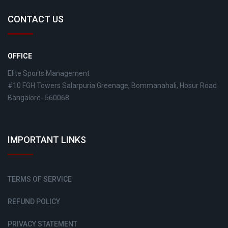
CONTACT US
OFFICE
Elite Sports Management
#10 FGH Towers Salarpuria Greenage, Bommanahali, Hosur Road
Bangalore- 560068
IMPORTANT LINKS
TERMS OF SERVICE
REFUND POLICY
PRIVACY STATEMENT