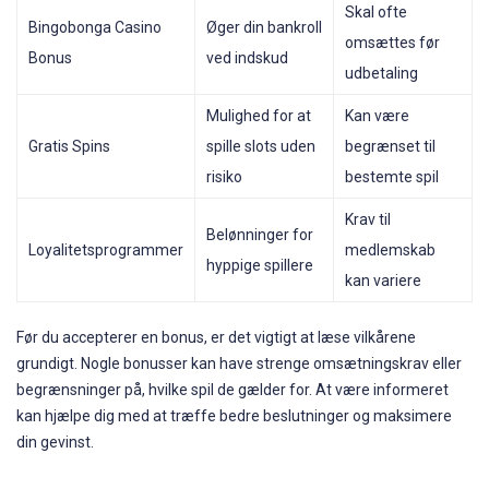
Skal ofte
Bingobonga Casino
Øger din bankroll
omsættes før
Bonus
ved indskud
udbetaling
Mulighed for at
Kan være
Gratis Spins
spille slots uden
begrænset til
risiko
bestemte spil
Krav til
Belønninger for
Loyalitetsprogrammer
medlemskab
hyppige spillere
kan variere
Før du accepterer en bonus, er det vigtigt at læse vilkårene
grundigt. Nogle bonusser kan have strenge omsætningskrav eller
begrænsninger på, hvilke spil de gælder for. At være informeret
kan hjælpe dig med at træffe bedre beslutninger og maksimere
din gevinst.