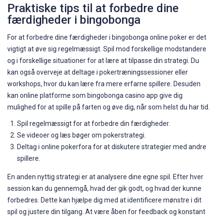
Praktiske tips til at forbedre dine
færdigheder i bingobonga
For at forbedre dine færdigheder i bingobonga online poker er det
vigtigt at øve sig regelmæssigt. Spil mod forskellige modstandere
og i forskellige situationer for at lære at tilpasse din strategi. Du
kan også overveje at deltage i pokertræningssessioner eller
workshops, hvor du kan lære fra mere erfarne spillere. Desuden
kan online platforme som bingobonga casino app give dig
mulighed for at spille på farten og øve dig, når som helst du har tid.
Spil regelmæssigt for at forbedre din færdigheder.
Se videoer og læs bøger om pokerstrategi.
Deltag i online pokerfora for at diskutere strategier med andre
spillere.
En anden nyttig strategi er at analysere dine egne spil. Efter hver
session kan du gennemgå, hvad der gik godt, og hvad der kunne
forbedres. Dette kan hjælpe dig med at identificere mønstre i dit
spil og justere din tilgang. At være åben for feedback og konstant