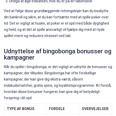
Undgå at øge indsatsen, hvis du er på en taberserie.
Ved at følge disse grundlæggende retningslinjer kan du beskytte
din bankroll og sikre, at du kan fortsætte med at spille poker over
tid. Det er vigtigt at huske, at poker er et spil med både dygtighed
og held, og at det at spille ansvarligt vil hjælpe dig med at nyde
spillet mere og reducere stresset ved tab.
Udnyttelse af bingobonga bonusser og
kampagner
Når du spiller i bingobonga, er det vigtigt at udnytte de bonusser og
kampagner, der tilbydes. Bingobonga har ofte forskellige
kampagner, der kan give dig ekstra værdi, såsom
indskudsmatcher, gratis spins, og loyalitetsprogrammer. At forstå,
hvordan disse bonusser fungerer, kan give dig et betydeligt
forspring i dit spil.
TYPE AF BONUS
FORDELE
OVERVEJELSER