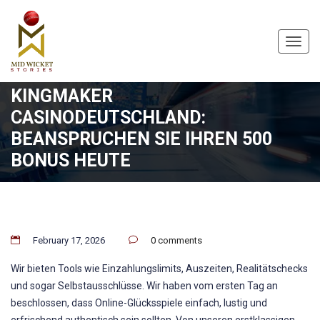
Toggl
navig
KINGMAKER
CASINODEUTSCHLAND:
BEANSPRUCHEN SIE IHREN 500
BONUS HEUTE
February 17, 2026
0 comments
Wir bieten Tools wie Einzahlungslimits, Auszeiten, Realitätschecks
und sogar Selbstausschlüsse. Wir haben vom ersten Tag an
beschlossen, dass Online-Glücksspiele einfach, lustig und