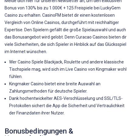
Melde dich hier für unseren Newsletter an, um den exklusiven
Bonus von 130% bis zu 1.000€ + 125 Freispiele bei LuckyGem
Casino zu erhalten. CasinoFM bietet dir einen kostenlosen
Vergleich von Online Casinos, durchgeführt mit reichhaltiger
Expertise. Den Spielern gefällt die große Spielauswahl und auch
das Bonusangebot wird gelobt. Denn Curacao Casinos bieten dir
viele Sicherheiten, die sich Spieler in Hinblick auf das Glücksspiel
im Internet wünschen.
Wer Casino Spiele Blackjack, Roulette und andere klassische
Tischspiele mag, wird sich im Live Casino von Kingmaker wohl
fühlen.
Kingmaker Casino bietet eine breite Auswahl an
Zahlungsmethoden für deutsche Spieler.
Dank hochentwickelter AES-Verschlüsselung und SSL/TLS-
Protokollen sichert die App die Sicherheit und Vertraulichkeit
der Finanzdaten ihrer Nutzer.
Bonusbedingungen &