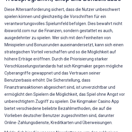
Diese Altersanforderung sichert, dass die Nutzer unbeschwert
spielen können und gleichzeitig die Vorschriften für ein
verantwortungsvolles Spielumfeld befolgen. Dies bewahrt nicht
ibisworld.com nur die Finanzen, sondern gestattet es auch,
ausgedehnter zu spielen. Wer sich mit den Feinheiten von
Minispielen und Bonusrunden auseinandersetzt, kann sich einen
strategischen Vorteil verschaffen und so die Möglichkeit auf
höhere Erträge eröffnen. Durch die Priorisierung starker
Verschlüsselungsstandards hat sich Kingmaker gegen mögliche
Cyberangriffe gewappnet und das Vertrauen seiner
Benutzerbasis erhöht. Die Sicherstellung, dass
Finanztransaktionen abgesichert sind, ist unverzichtbar und
ermöglicht den Spielern die Möglichkeit, das Spiel ohne Angst vor
unberechtigtem Zugriff zu spielen. Die Kingmaker Casino App
bietet verschiedene beliebte Bezahlmethoden, die auf die
Vorlieben deutscher Benutzer zugeschnitten sind, darunter
Online-Zahlungsdienste, Kreditkarten und Überweisungen.