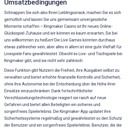
Umsatzbedingungen
Schnappen Sie sich also Ihren Lieblingssnack, machen Sie es sich
gemütlich und lassen Sie uns gemeinsam unvergessliche
Momente schaffen – Kingmaker Casino ist Ihr neues Online-
Glücksspiel-Zuhause und wir können es kaum erwarten, Sie bei
uns willkommen zu heißen! Die Live Games könnten durchaus
etwas zahlreicher sein, aber alles in allem ist eine gute Vielfalt für
Livespiele Fans gewährleistet. Obwohl es Live- und Tischspiele bei
Kingmaker gibt, sind sie nicht sehr zahlreich.
Diese Funktion gibt Nutzern die Freiheit, ihre Ausgaben selbst zu
verwalten und bietet erhöhte finanzielle Kontrolle und Sicherheit,
ohne ihre Autonomie bei der Entscheidung über die Höhe ihrer
Einsätze einzuschränken. Dank fortschrittlichster
Verschlüsselungstechnologie reagiert sie rasch auf neue
Gefahren und bietet allen Beteiligten ein sicheres und
sorgenfreies Spielerlebnis. Die Kingmaker-App updatet ihre
Sicherheitssysteme regelmäßig und gewährleistet so den Schutz
der Benutzer und ein sorgenfreies Spielerlebnis. Benutzer, die die