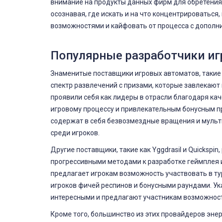
внимание на продукты данных фирм для обретения
осознавая, где искать и на что концентрироваться
возможностями и кайфовать от процесса с допол
Популярные разработчики иг
Знаменитые поставщики игровых автоматов, такие к
спектр развлечений с призами, которые завлекают
проявили себя как лидеры в отрасли благодаря к
игровому процессу и привлекательным бонусным п
содержат в себя безвозмездные вращения и мульт
среди игроков.
Другие поставщики, такие как Yggdrasil и Quickspi
прогрессивными методами к разработке геймплея 
предлагает игрокам возможность участвовать в ту
игроков фичей респинов и бонусными раундами. У
интересными и предлагают участникам возможност
Кроме того, большинство из этих провайдеров эне