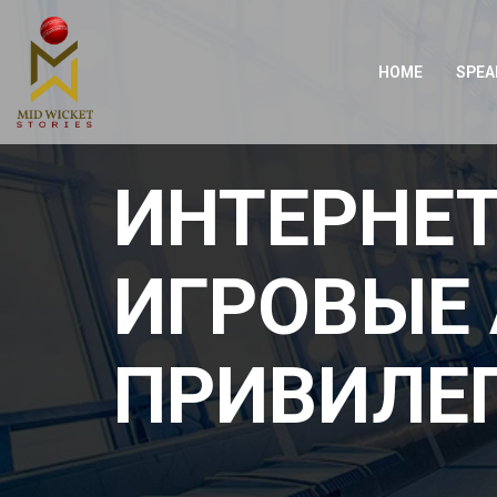
HOME
SPEA
ИНТЕРНЕТ
ИГРОВЫЕ
ПРИВИЛЕ