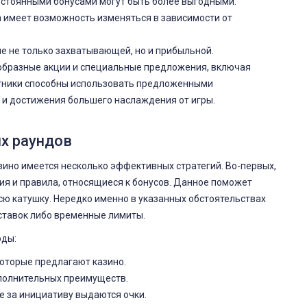
остоянными бонусами могут быть более выгодными.
 имеет возможность изменяться в зависимости от
е не только захватывающей, но и прибыльной.
образные акции и специальные предложения, включая
тники способны использовать предложенными
и достижения большего наслаждения от игры.
х раундов
ино имеется несколько эффективных стратегий. Во-первых,
я и правила, относящиеся к бонусов. Данное поможет
сю катушку. Нередко именно в указанных обстоятельствах
ставок либо временные лимиты.
оды:
которые предлагают казино.
полнительных преимуществ.
е за инициативу выдаются очки.