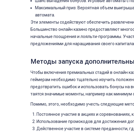
Шанс выпадения бонусов: Игровые автоматы с п
Максимальный приз: Вероятная объем выигрыша
автомата.
Эти элементы содействуют обеспечить развлечени
Большинство онлайн казино предоставляют много
начальные поощрения и лояльти-программы. Учас
предложениями для наращивания своего капитала 
Методы запуска дополнительны
Чтобы включения премиальных стадий в онлайн каз
геймерам необходимо тщательно изучить положени
предотвратить ошибок и использовать бонусы на в
таятся значимые моменты, например как минимум 
Помимо, этого, необходимо учесть следующие мет
Постоянное участие в акциях и соревнованиях, 
Использование промокодов для достижения до
Действенное участие в системе преданности, гд