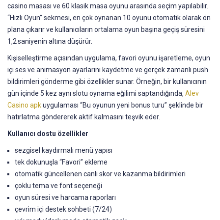
casino masası ve 60 klasik masa oyunu arasında seçim yapılabilir.
“Hızlı Oyun” sekmesi, en çok oynanan 10 oyunu otomatik olarak ön
plana çıkarır ve kullanıcıların ortalama oyun başına geçiş süresini
1,2 saniyenin altına düşürür.
Kişiselleştirme açısından uygulama, favori oyunu işaretleme, oyun
içi ses ve animasyon ayarlarını kaydetme ve gerçek zamanlı push
bildirimleri gönderme gibi özellikler sunar. Örneğin, bir kullanıcının
gün içinde 5 kez aynı slotu oynama eğilimi saptandığında,
Alev
Casino apk
uygulaması “Bu oyunun yeni bonus turu” şeklinde bir
hatırlatma göndererek aktif kalmasını teşvik eder.
Kullanıcı dostu özellikler
sezgisel kaydırmalı menü yapısı
tek dokunuşla “Favori” ekleme
otomatik güncellenen canlı skor ve kazanma bildirimleri
çoklu tema ve font seçeneği
oyun süresi ve harcama raporları
çevrim içi destek sohbeti (7/24)