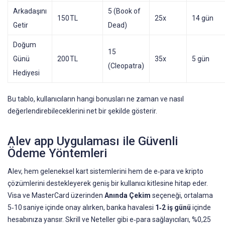
Arkadaşını
5 (Book of
150 TL
25x
14 gün
Getir
Dead)
Doğum
15
Günü
200 TL
35x
5 gün
(Cleopatra)
Hediyesi
Bu tablo, kullanıcıların hangi bonusları ne zaman ve nasıl
değerlendirebileceklerini net bir şekilde gösterir.
Alev app Uygulaması ile Güvenli
Ödeme Yöntemleri
Alev, hem geleneksel kart sistemlerini hem de e‑para ve kripto
çözümlerini destekleyerek geniş bir kullanıcı kitlesine hitap eder.
Visa ve MasterCard üzerinden
Anında Çekim
seçeneği, ortalama
5‑10 saniye içinde onay alırken, banka havalesi
1‑2 iş günü
içinde
hesabınıza yansır. Skrill ve Neteller gibi e‑para sağlayıcıları, %0,25