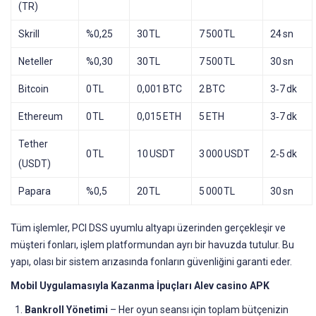
(TR)
Skrill
%0,25
30 TL
7 500 TL
24 sn
Neteller
%0,30
30 TL
7 500 TL
30 sn
Bitcoin
0 TL
0,001 BTC
2 BTC
3‑7 dk
Ethereum
0 TL
0,015 ETH
5 ETH
3‑7 dk
Tether
0 TL
10 USDT
3 000 USDT
2‑5 dk
(USDT)
Papara
%0,5
20 TL
5 000 TL
30 sn
Tüm işlemler, PCI DSS uyumlu altyapı üzerinden gerçekleşir ve
müşteri fonları, işlem platformundan ayrı bir havuzda tutulur. Bu
yapı, olası bir sistem arızasında fonların güvenliğini garanti eder.
Mobil Uygulamasıyla Kazanma İpuçları Alev casino APK
Bankroll Yönetimi
– Her oyun seansı için toplam bütçenizin