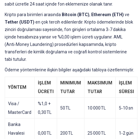
sabit ücretle 24 saat içinde fon eklemenize olanak tanır.
Kripto para birimleri arasında
Bitcoin (BTC)
,
Ethereum (ETH)
ve
Tether (USDT)
en çok tercih edilenlerdir. Kripto ödemelerinde blok
zinciri doğrulaması sayesinde, fon girişleri ortalama 3‑7 dakika
içinde hesabınıza yansır ve %0,00 işlem ücreti uygulanır. AML
(Anti‑Money Laundering) prosedürleri kapsamında, kripto
transferleri de kimlik doğrulama ve coğrafi kontrol sistemlerine
tabi tutulur.
Ödeme yöntemlerine ilişkin bilgiler aşağıdaki tabloya özetlenmiştir.
İŞLEM
MINIMUM
MAKSIMUM
İŞLEM
YÖNTEM
ÜCRETI
TUTAR
TUTAR
SÜRESI
Visa /
%1,0 +
50 TL
10 000 TL
5‑10 sn
MasterCard
0,30 TL
Banka
Havalesi
0,00 TL
200 TL
25 000 TL
1‑2 gün