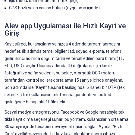
ışık modu/dark mode otomatik geçiş
GPS bazlı yakın casino bulucu (uygulama içinde)
Alev app Uygulaması ile Hızlı Kayıt ve
Giriş
Kayıt süreci, kullanıcıların yalnızca 4 adımda tamamlanmasını
hedefler. İlk adımda temel bilgiler (ad, soyad, e‑posta, telefon)
girilir; ikinci adımda doğum tarihi ve tercih edilen para birimi (TL,
EUR, USD) seçilir. Üçüncü adımda, ID doğrulama için kimlik
fotoğrafı ve selfie yüklenir; bu belge, otomatik OCR motoru
tarafından kontrol edilerek ortalama 15 saniye içinde onaylanır.
Son adımda ise “Kayıt” tuşuna basıldığında, 6 haneli bir OTP (tek
seferlik şifre) kullanıcının telefonuna gönderilir ve bu kod
girildiğinde hesap aktif hâle gelir.
Sosyal medya entegrasyonu, Facebook ve Google hesabıyla tek
tıkla kayıt olma seçeneği sunar; bu yöntem, kullanıcıların ortalama
30 saniye içinde hesabını devreye almasını sağlar. Ayrıca, “Hızlı
Giriş” özelliği sayesinde, bir kez kayıt olduktan sonra cihazın