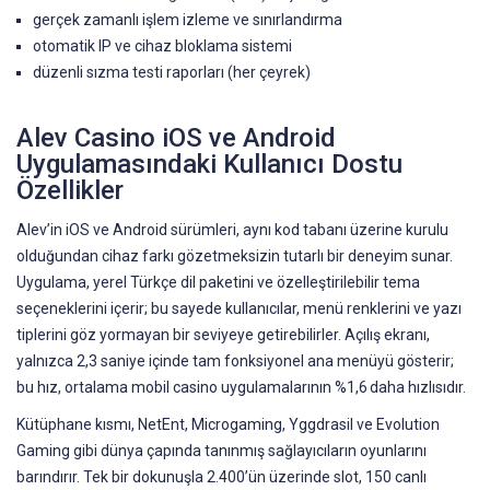
gerçek zamanlı işlem izleme ve sınırlandırma
otomatik IP ve cihaz bloklama sistemi
düzenli sızma testi raporları (her çeyrek)
Alev Casino iOS ve Android
Uygulamasındaki Kullanıcı Dostu
Özellikler
Alev’in iOS ve Android sürümleri, aynı kod tabanı üzerine kurulu
olduğundan cihaz farkı gözetmeksizin tutarlı bir deneyim sunar.
Uygulama, yerel Türkçe dil paketini ve özelleştirilebilir tema
seçeneklerini içerir; bu sayede kullanıcılar, menü renklerini ve yazı
tiplerini göz yormayan bir seviyeye getirebilirler. Açılış ekranı,
yalnızca 2,3 saniye içinde tam fonksiyonel ana menüyü gösterir;
bu hız, ortalama mobil casino uygulamalarının %1,6 daha hızlısıdır.
Kütüphane kısmı, NetEnt, Microgaming, Yggdrasil ve Evolution
Gaming gibi dünya çapında tanınmış sağlayıcıların oyunlarını
barındırır. Tek bir dokunuşla 2.400’ün üzerinde slot, 150 canlı