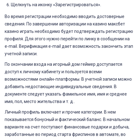
Щелкнуть на иконку «Зарегистрироваться».
Во время регистрации необходимо вводить достоверные
сведения. По завершении авторизации на казино максбет
казино играть необходимо будет подтверждать регистрацию
профиля. Для этого нужно перейти по линку в сообщении на
e-mail. Верификация e-mail дает возможность закончить этап
учетной записи.
По окончании входа на игорный дом геймер доступается
доступ к личному кабинету и пользуется всеми
возможностями онлайн-платформы. В учетной записи можно
добавить недостающие индивидуальные сведения. В
документе следует указать фамильное имя, имя и среднее
имя, пол, место жительства и т. д..
Личный профиль включает и прочие категории. В нем
показывается бонусный и фактический баланс. В начальном
варианте на счет поступают финансовые подарки и добыча,
заработанные во период старта фриспинов в автомате, во