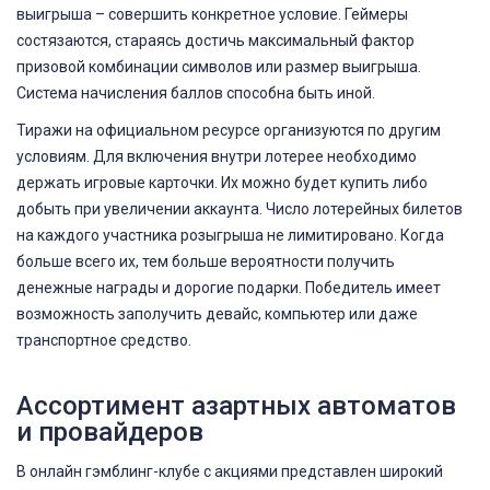
выигрыша – совершить конкретное условие. Геймеры
состязаются, стараясь достичь максимальный фактор
призовой комбинации символов или размер выигрыша.
Система начисления баллов способна быть иной.
Тиражи на официальном ресурсе организуются по другим
условиям. Для включения внутри лотерее необходимо
держать игровые карточки. Их можно будет купить либо
добыть при увеличении аккаунта. Число лотерейных билетов
на каждого участника розыгрыша не лимитировано. Когда
больше всего их, тем больше вероятности получить
денежные награды и дорогие подарки. Победитель имеет
возможность заполучить девайс, компьютер или даже
транспортное средство.
Ассортимент азартных автоматов
и провайдеров
В онлайн гэмблинг-клубе с акциями представлен широкий