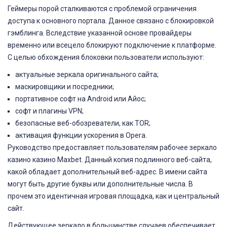
Геймеры порой сталкиваются с проблемой ограничения
доступа к основного портала. Данное связано с блокировкой
гэмблинга. Вследствие указанной основе провайдеры
временно или всецело блокируют подключение к платформе.
С целью обхождения блоковки пользователи используют:
актуальные зеркала оригинального сайта;
маскировщики и посредники;
портативное софт на Android или Айос;
софт и плагины VPN;
безопасные веб-обозреватели, как TOR;
активация функции ускорения в Opera.
Руководство предоставляет пользователям рабочее зеркало
казино казино Maxbet. Данный копия подлинного веб-сайта,
какой обладает дополнительный веб-адрес. В имени сайта
могут быть другие буквы или дополнительные числа. В
прочем это идентичная игровая площадка, как и центральный
сайт.
Действующее зеркало в большинстве случаев обеспечивает