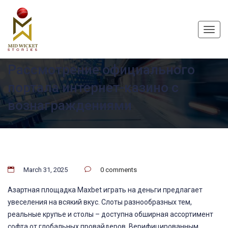
Toggl
navig
Рассмотрение официального
портала интернет-казино с
вознаграждениями
March 31, 2025
0 comments
Азартная площадка Maxbet играть на деньги предлагает
увеселения на всякий вкус. Слоты разнообразных тем,
реальные крупье и столы – доступна обширная ассортимент
софта от глобальных провайдеров. Верифицированным