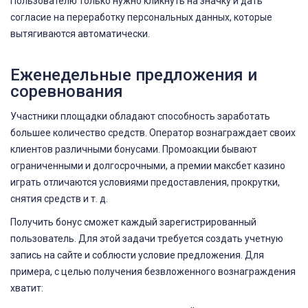
Пользователю только нужно кликнуть на значку и дать
согласие на переработку персональных данных, которые
вытягиваются автоматически.
Еженедельные предложения и
соревнования
Участники площадки обладают способность заработать
большее количество средств. Оператор вознаграждает своих
клиентов различными бонусами. Промоакции бывают
ограниченными и долгосрочными, а премии максбет казино
играть отличаются условиями предоставления, прокрутки,
снятия средств и т. д.
Получить бонус сможет каждый зарегистрированный
пользователь. Для этой задачи требуется создать учетную
запись на сайте и соблюсти условие предложения. Для
примера, с целью получения безвложенного вознаграждения
хватит: