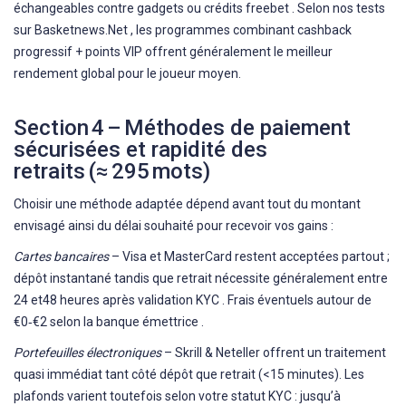
échangeables contre gadgets ou crédits freebet . Selon nos tests
sur Basketnews.Net , les programmes combinant cashback
progressif + points VIP offrent généralement le meilleur
rendement global pour le joueur moyen.
Section 4 – Méthodes de paiement
sécurisées et rapidité des
retraits (≈ 295 mots)
Choisir une méthode adaptée dépend avant tout du montant
envisagé ainsi du délai souhaité pour recevoir vos gains :
Cartes bancaires
– Visa et MasterCard restent acceptées partout ;
dépôt instantané tandis que retrait nécessite généralement entre
24 et48 heures après validation KYC . Frais éventuels autour de
€0‑€2 selon la banque émettrice .
Portefeuilles électroniques
– Skrill & Neteller offrent un traitement
quasi immédiat tant côté dépôt que retrait (<15 minutes). Les
plafonds varient toutefois selon votre statut KYC : jusqu’à