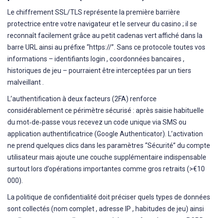
Le chiffrement SSL/TLS représente la première barrière
protectrice entre votre navigateur et le serveur du casino ; il se
reconnaît facilement grâce au petit cadenas vert affiché dans la
barre URL ainsi au préfixe “https://”. Sans ce protocole toutes vos
informations – identifiants login , coordonnées bancaires ,
historiques de jeu – pourraient être interceptées par un tiers
malveillant .
L’authentification à deux facteurs (2FA) renforce
considérablement ce périmètre sécurisé : après saisie habituelle
du mot‑de‑passe vous recevez un code unique via SMS ou
application authentificatrice (Google Authenticator). L’activation
ne prend quelques clics dans les paramètres “Sécurité” du compte
utilisateur mais ajoute une couche supplémentaire indispensable
surtout lors d’opérations importantes comme gros retraits (>€10
000).
La politique de confidentialité doit préciser quels types de données
sont collectés (nom complet , adresse IP , habitudes de jeu) ainsi