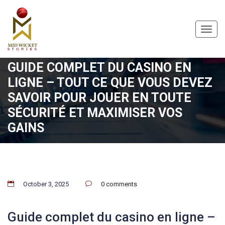
Toggl
navig
GUIDE COMPLET DU CASINO EN
LIGNE – TOUT CE QUE VOUS DEVEZ
SAVOIR POUR JOUER EN TOUTE
SÉCURITÉ ET MAXIMISER VOS
GAINS
October 3, 2025
0 comments
Guide complet du casino en ligne –