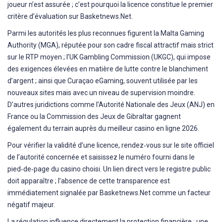
joueur n’est assurée ; c’est pourquoi la licence constitue le premier
critère d’évaluation sur Basketnews.Net.
Parmi les autorités les plus reconnues figurent la Malta Gaming
Authority (MGA), réputée pour son cadre fiscal attractif mais strict
sur le RTP moyen ; l’UK Gambling Commission (UKGC), qui impose
des exigences élevées en matière de lutte contre le blanchiment
d’argent ; ainsi que Curaçao eGaming, souvent utilisée par les
nouveaux sites mais avec un niveau de supervision moindre.
D’autres juridictions comme l’Autorité Nationale des Jeux (ANJ) en
France ou la Commission des Jeux de Gibraltar gagnent
également du terrain auprès du meilleur casino en ligne 2026.
Pour vérifier la validité d’une licence, rendez‑vous sur le site officiel
de l’autorité concernée et saisissez le numéro fourni dans le
pied‑de‑page du casino choisi. Un lien direct vers le registre public
doit apparaître ; l’absence de cette transparence est
immédiatement signalée par Basketnews.Net comme un facteur
négatif majeur.
La régulation influence directement la protection financière : une