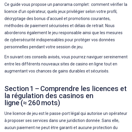
Ce guide vous propose un panorama complet : comment vérifier la
licence d’un opérateur, quels jeux privilégier selon votre profil,
décryptage des bonus d’accueil et promotions courantes,
méthodes de paiement sécurisées et délais de retrait. Nous
aborderons également le jeu responsable ainsi que les mesures
de cybersécurité indispensables pour protéger vos données
personnelles pendant votre session de jeu.
En suivant ces conseils avisés, vous pourrez naviguer sereinement
entre les différents nouveaux sites de casino en ligne tout en
augmentant vos chances de gains durables et sécurisés.
Section 1 – Comprendre les licences et
la régulation des casinos en
ligne (≈ 260 mots)
Une licence de jeu est le passe‑port légal qui autorise un opérateur
à proposer ses services dans une juridiction donnée. Sans elle,
aucun paiement ne peut être garanti et aucune protection du