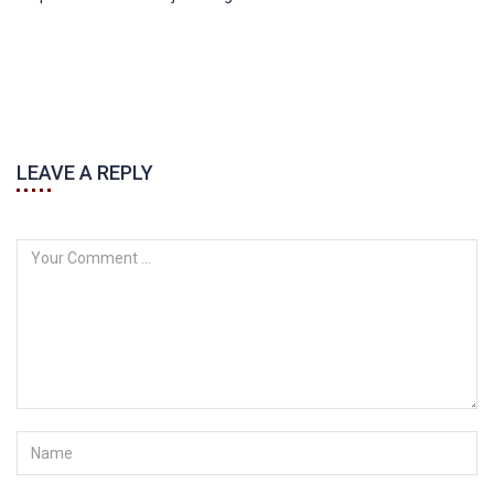
LEAVE A REPLY