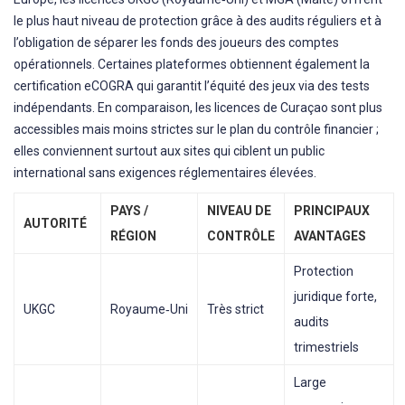
le plus haut niveau de protection grâce à des audits réguliers et à
l’obligation de séparer les fonds des joueurs des comptes
opérationnels. Certaines plateformes obtiennent également la
certification eCOGRA qui garantit l’équité des jeux via des tests
indépendants. En comparaison, les licences de Curaçao sont plus
accessibles mais moins strictes sur le plan du contrôle financier ;
elles conviennent surtout aux sites qui ciblent un public
international sans exigences réglementaires élevées.
PAYS /
NIVEAU DE
PRINCIPAUX
AUTORITÉ
RÉGION
CONTRÔLE
AVANTAGES
Protection
juridique forte,
UKGC
Royaume‑Uni
Très strict
audits
trimestriels
Large