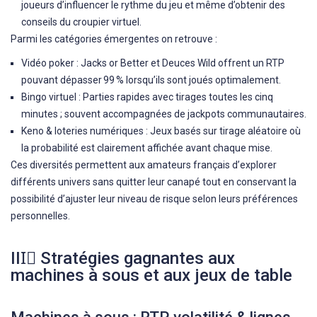
joueurs d’influencer le rythme du jeu et même d’obtenir des
conseils du croupier virtuel.
Parmi les catégories émergentes on retrouve :
Vidéo poker : Jacks or Better et Deuces Wild offrent un RTP
pouvant dépasser 99 % lorsqu’ils sont joués optimalement.
Bingo virtuel : Parties rapides avec tirages toutes les cinq
minutes ; souvent accompagnées de jackpots communautaires.
Keno & loteries numériques : Jeux basés sur tirage aléatoire où
la probabilité est clairement affichée avant chaque mise.
Ces diversités permettent aux amateurs français d’explorer
différents univers sans quitter leur canapé tout en conservant la
possibilité d’ajuster leur niveau de risque selon leurs préférences
personnelles.
III️⃣ Stratégies gagnantes aux
machines à sous et aux jeux de table