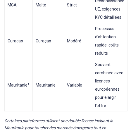
reconnaissance
MGA
Malte
Strict
UE, exigences
KYC détaillées
Processus
d’obtention
Curacao
Curaçao
Modéré
rapide, coûts
réduits
Souvent
combinée avec
licences
Mauritanie*
Mauritanie
Variable
européennes
pour élargir
l’offre
Certaines plateformes utilisent une double licence incluant la
Mauritanie pour toucher des marchés émergents tout en