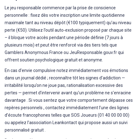
Le jeu responsable commence par la prise de conscience
personnelle : fixez dès votre inscription une limite quotidienne
maximale tant au niveau dépôt (€100 typiquement) qu’au niveau
perte (€50). Utilisez l’outil auto‑exclusion proposé par chaque site
– il bloque votre accès pendant une période définie (7 jours à
plusieurs mois) et peut être renforcé via des tiers tels que
Gamblers Anonymous France ou JeuResponsable.gouv.fr qui
offrent soutien psychologique gratuit et anonyme.
En cas d’envie compulsive notez immédiatement vos émotions
dans un journal dédié ; reconnaître tôt les signes d’addiction —
irritabilité lorsqu’on ne joue pas, rationalisation excessive des
pertes — permet d’intervenir avant qu’un problème ne s’enracine
davantage . Si vous sentez que votre comportement dépasse ces
repères personnels , contactez immédiatement l’une des lignes
d’écoute francophones telles que SOS Joueurs (01 40 00 00 00)
ou appelez l’association Leankontact qui propose aussi un suivi
personnalisé gratuit .