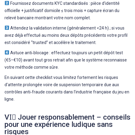
Fournissez documents KYC standardisés : pièce d’identité
officielle + justificatif domicile ≤ trois mois + capture écran du
relevé bancaire montrant votre nom complet.
Attendez la validation interne (généralement <24 h) ; si vous
avez déjà effectué au moins deux dépôts précédents votre profil
est considéré “trusted” et accélère le traitement.
Astuce anti‑blocage : effectuez toujours un petit dépôt test
(€5–€10) avant tout gros retrait afin que le système reconnaisse
votre méthode comme sûre.
En suivant cette checklist vous limitez fortement les risques
d’attente prolongée voire de suspension temporaire due aux
contrôles anti‑fraude courants dans l’industrie française du jeu en
ligne.
VI️⃣ Jouer responsablement – conseils
pour une expérience ludique sans
risques