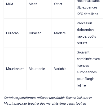
reconnaissance
MGA
Malte
Strict
UE, exigences
KYC détaillées
Processus
d’obtention
Curacao
Curaçao
Modéré
rapide, coûts
réduits
Souvent
combinée avec
licences
Mauritanie*
Mauritanie
Variable
européennes
pour élargir
l’offre
Certaines plateformes utilisent une double licence incluant la
Mauritanie pour toucher des marchés émergents tout en