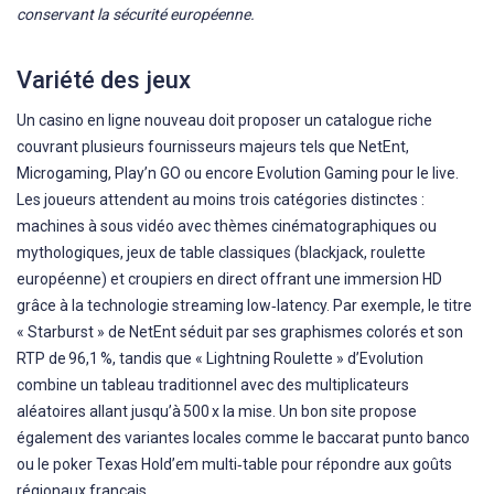
conservant la sécurité européenne.
Variété des jeux
Un casino en ligne nouveau doit proposer un catalogue riche
couvrant plusieurs fournisseurs majeurs tels que NetEnt,
Microgaming, Play’n GO ou encore Evolution Gaming pour le live.
Les joueurs attendent au moins trois catégories distinctes :
machines à sous vidéo avec thèmes cinématographiques ou
mythologiques, jeux de table classiques (blackjack, roulette
européenne) et croupiers en direct offrant une immersion HD
grâce à la technologie streaming low‑latency. Par exemple, le titre
« Starburst » de NetEnt séduit par ses graphismes colorés et son
RTP de 96,1 %, tandis que « Lightning Roulette » d’Evolution
combine un tableau traditionnel avec des multiplicateurs
aléatoires allant jusqu’à 500 x la mise. Un bon site propose
également des variantes locales comme le baccarat punto banco
ou le poker Texas Hold’em multi‑table pour répondre aux goûts
régionaux français.