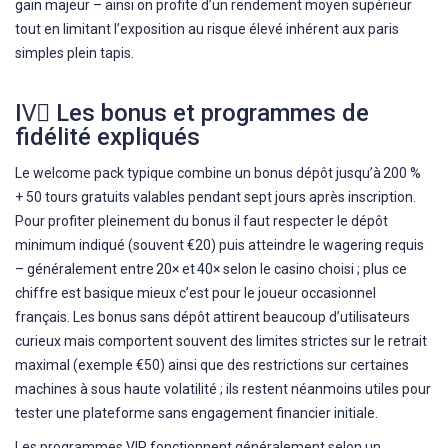
gain majeur – ainsi on profite d’un rendement moyen supérieur
tout en limitant l’exposition au risque élevé inhérent aux paris
simples plein tapis.
IV️⃣ Les bonus et programmes de
fidélité expliqués
Le welcome pack typique combine un bonus dépôt jusqu’à 200 %
+ 50 tours gratuits valables pendant sept jours après inscription.
Pour profiter pleinement du bonus il faut respecter le dépôt
minimum indiqué (souvent €20) puis atteindre le wagering requis
– généralement entre 20× et 40× selon le casino choisi ; plus ce
chiffre est basique mieux c’est pour le joueur occasionnel
français. Les bonus sans dépôt attirent beaucoup d’utilisateurs
curieux mais comportent souvent des limites strictes sur le retrait
maximal (exemple €50) ainsi que des restrictions sur certaines
machines à sous haute volatilité ; ils restent néanmoins utiles pour
tester une plateforme sans engagement financier initiale.
Les programmes VIP fonctionnent généralement selon un