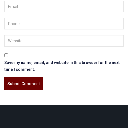
Save my name, email, and website in this browser for the next
time I comment.