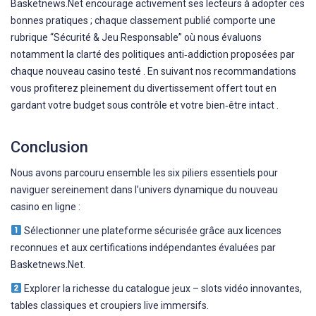
Basketnews.Net encourage activement ses lecteurs à adopter ces
bonnes pratiques ; chaque classement publié comporte une
rubrique “Sécurité & Jeu Responsable” où nous évaluons
notamment la clarté des politiques anti‑addiction proposées par
chaque nouveau casino testé . En suivant nos recommandations
vous profiterez pleinement du divertissement offert tout en
gardant votre budget sous contrôle et votre bien‑être intact .
Conclusion
Nous avons parcouru ensemble les six piliers essentiels pour
naviguer sereinement dans l’univers dynamique du nouveau
casino en ligne :
Sélectionner une plateforme sécurisée grâce aux licences
reconnues et aux certifications indépendantes évaluées par
Basketnews.Net.
Explorer la richesse du catalogue jeux – slots vidéo innovantes,
tables classiques et croupiers live immersifs.