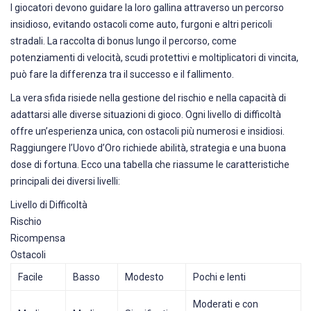
I giocatori devono guidare la loro gallina attraverso un percorso
insidioso, evitando ostacoli come auto, furgoni e altri pericoli
stradali. La raccolta di bonus lungo il percorso, come
potenziamenti di velocità, scudi protettivi e moltiplicatori di vincita,
può fare la differenza tra il successo e il fallimento.
La vera sfida risiede nella gestione del rischio e nella capacità di
adattarsi alle diverse situazioni di gioco. Ogni livello di difficoltà
offre un’esperienza unica, con ostacoli più numerosi e insidiosi.
Raggiungere l’Uovo d’Oro richiede abilità, strategia e una buona
dose di fortuna. Ecco una tabella che riassume le caratteristiche
principali dei diversi livelli:
Livello di Difficoltà
Rischio
Ricompensa
Ostacoli
Facile
Basso
Modesto
Pochi e lenti
Moderati e con