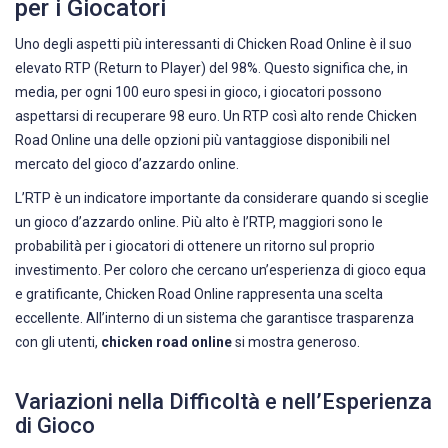
per i Giocatori
Uno degli aspetti più interessanti di Chicken Road Online è il suo
elevato RTP (Return to Player) del 98%. Questo significa che, in
media, per ogni 100 euro spesi in gioco, i giocatori possono
aspettarsi di recuperare 98 euro. Un RTP così alto rende Chicken
Road Online una delle opzioni più vantaggiose disponibili nel
mercato del gioco d’azzardo online.
L’RTP è un indicatore importante da considerare quando si sceglie
un gioco d’azzardo online. Più alto è l’RTP, maggiori sono le
probabilità per i giocatori di ottenere un ritorno sul proprio
investimento. Per coloro che cercano un’esperienza di gioco equa
e gratificante, Chicken Road Online rappresenta una scelta
eccellente. All’interno di un sistema che garantisce trasparenza
con gli utenti,
chicken road online
si mostra generoso.
Variazioni nella Difficoltà e nell’Esperienza
di Gioco