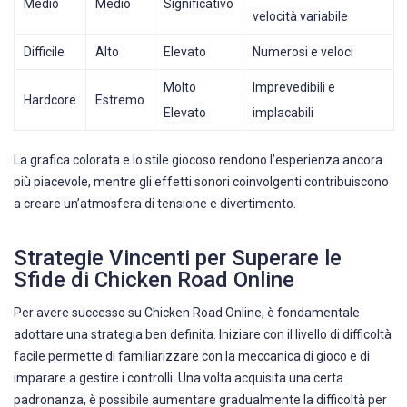
Medio
Medio
Significativo
velocità variabile
Difficile
Alto
Elevato
Numerosi e veloci
Molto
Imprevedibili e
Hardcore
Estremo
Elevato
implacabili
La grafica colorata e lo stile giocoso rendono l’esperienza ancora
più piacevole, mentre gli effetti sonori coinvolgenti contribuiscono
a creare un’atmosfera di tensione e divertimento.
Strategie Vincenti per Superare le
Sfide di Chicken Road Online
Per avere successo su Chicken Road Online, è fondamentale
adottare una strategia ben definita. Iniziare con il livello di difficoltà
facile permette di familiarizzare con la meccanica di gioco e di
imparare a gestire i controlli. Una volta acquisita una certa
padronanza, è possibile aumentare gradualmente la difficoltà per