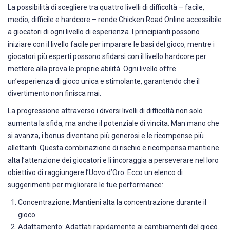
La possibilità di scegliere tra quattro livelli di difficoltà – facile,
medio, difficile e hardcore – rende Chicken Road Online accessibile
a giocatori di ogni livello di esperienza. I principianti possono
iniziare con il livello facile per imparare le basi del gioco, mentre i
giocatori più esperti possono sfidarsi con il livello hardcore per
mettere alla prova le proprie abilità. Ogni livello offre
un’esperienza di gioco unica e stimolante, garantendo che il
divertimento non finisca mai.
La progressione attraverso i diversi livelli di difficoltà non solo
aumenta la sfida, ma anche il potenziale di vincita. Man mano che
si avanza, i bonus diventano più generosi e le ricompense più
allettanti. Questa combinazione di rischio e ricompensa mantiene
alta l’attenzione dei giocatori e li incoraggia a perseverare nel loro
obiettivo di raggiungere l’Uovo d’Oro. Ecco un elenco di
suggerimenti per migliorare le tue performance:
Concentrazione: Mantieni alta la concentrazione durante il
gioco.
Adattamento: Adattati rapidamente ai cambiamenti del gioco.