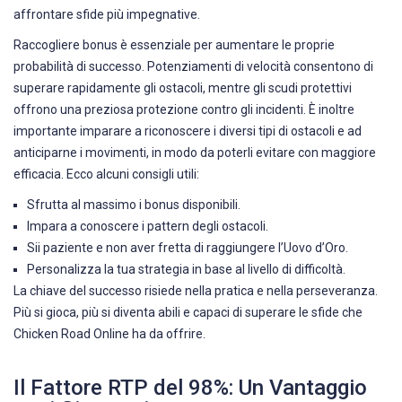
affrontare sfide più impegnative.
Raccogliere bonus è essenziale per aumentare le proprie
probabilità di successo. Potenziamenti di velocità consentono di
superare rapidamente gli ostacoli, mentre gli scudi protettivi
offrono una preziosa protezione contro gli incidenti. È inoltre
importante imparare a riconoscere i diversi tipi di ostacoli e ad
anticiparne i movimenti, in modo da poterli evitare con maggiore
efficacia. Ecco alcuni consigli utili:
Sfrutta al massimo i bonus disponibili.
Impara a conoscere i pattern degli ostacoli.
Sii paziente e non aver fretta di raggiungere l’Uovo d’Oro.
Personalizza la tua strategia in base al livello di difficoltà.
La chiave del successo risiede nella pratica e nella perseveranza.
Più si gioca, più si diventa abili e capaci di superare le sfide che
Chicken Road Online ha da offrire.
Il Fattore RTP del 98%: Un Vantaggio