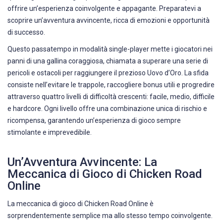
offrire un’esperienza coinvolgente e appagante. Preparatevi a
scoprire un’avventura avvincente, ricca di emozioni e opportunità
di successo.
Questo passatempo in modalità single-player mette i giocatori nei
panni di una gallina coraggiosa, chiamata a superare una serie di
pericoli e ostacoli per raggiungere il prezioso Uovo d’Oro. La sfida
consiste nell’evitare le trappole, raccogliere bonus utili e progredire
attraverso quattro livelli di difficoltà crescenti: facile, medio, difficile
e hardcore. Ogni livello offre una combinazione unica di rischio e
ricompensa, garantendo un’esperienza di gioco sempre
stimolante e imprevedibile.
Un’Avventura Avvincente: La
Meccanica di Gioco di Chicken Road
Online
La meccanica di gioco di Chicken Road Online è
sorprendentemente semplice ma allo stesso tempo coinvolgente.