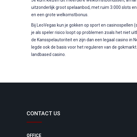
Je kunt kiezen uit meerdere welkomstbonussen, afhankel
uitzonderlijk groot spelaanbod, met ruim 3.000 slots en 
en een grote welkomstbonus.
Bij LeoVegas kun je gokken op sport en casinospellen (sl
je als speler risico loopt op problemen zoals het niet ui
de Kansspelautoriteit en zijn dan een legaal casino in 
legde ook de basis voor het reguleren van de gokmarkt. 
landbased casino.
CONTACT US
OFFICE