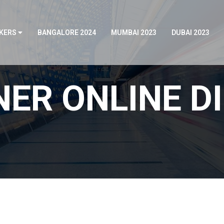
KERS
BANGALORE 2024
MUMBAI 2023
DUBAI 2023
NER ONLINE D