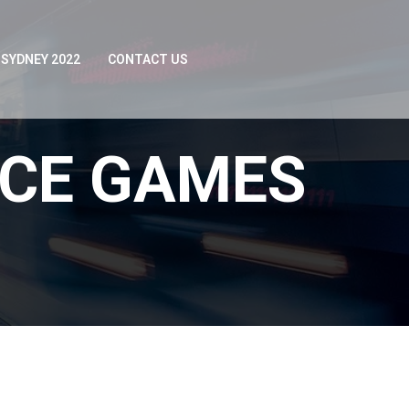
SYDNEY 2022
CONTACT US
ICE GAMES