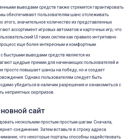
ленными выводами средств также стремятся гарантировать
рмы обеспечивают пользователям шанс отслеживать
 этого, значительное количество из представленных
агают ассортимент игровых автоматов и карточных игр, что
льзовательский UI таких систем как правило интуитивно
 процесс еще более интересным и комфортным.
 с быстрыми выводами средств является их
лагают щедрые премии для начинающих пользователей и
е просто повышает шансы на победу, но и создает
овождения. Однако пользователям следует быть
одимо убедиться в наличии разрешения и ознакомиться с
ть неприятных сюрпризов.
сновной сайт
ледовать нескольким простым простым шагам. Сначала,
тернет-соединение. Затем вставьте в строку адреса
внимание, что некоторые порталы способны задействовать