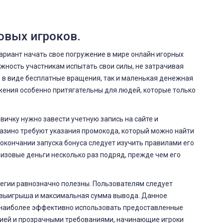
овых игроков.
вариант начать свое погружение в мире онлайн игорных
жность участникам испытать свои силы, не затрачивая
 в виде бесплатные вращения, так и маленькая денежная
жения особенно притягательны для людей, которые только
вичку нужно завести учетную запись на сайте и
казино требуют указания промокода, который можно найти
 окончании запуска бонуса следует изучить правилами его
изовые деньги несколько раз подряд, прежде чем его
легии равнозначно полезны. Пользователям следует
т выигрыша и максимальная сумма вывода. Данное
и наиболее эффективно использовать предоставленные
цией и прозрачными требованиями, начинающие игроки