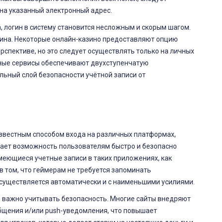
на указанный электронный адрес.
, логин в систему становится несложным и скорым шагом.
огина. Некоторые онлайн-казино предоставляют опцию
рспективе, но это следует осуществлять только на личных
ные сервисы обеспечивают двухступенчатую
ьный слой безопасности учётной записи от
известным способом входа на различных платформах,
дает возможность пользователям быстро и безопасно
имеющиеся учетные записи в таких приложениях, как
в том, что геймерам не требуется запоминать
осуществляется автоматически и с наименьшими усилиями.
о, важно учитывать безопасность. Многие сайты внедряют
бщения и/или push-уведомления, что повышает