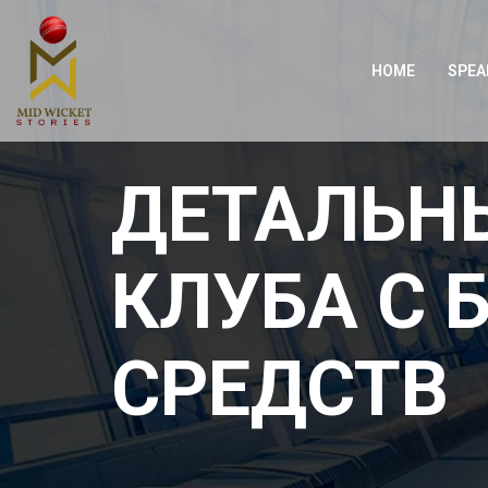
HOME
SPEA
ДЕТАЛЬН
КЛУБА С
СРЕДСТВ