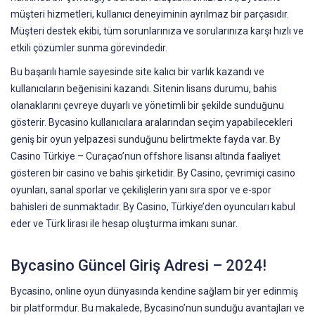
müşteri hizmetleri, kullanıcı deneyiminin ayrılmaz bir parçasıdır.
Müşteri destek ekibi, tüm sorunlarınıza ve sorularınıza karşı hızlı ve
etkili çözümler sunma görevindedir.
Bu başarılı hamle sayesinde site kalıcı bir varlık kazandı ve
kullanıcıların beğenisini kazandı. Sitenin lisans durumu, bahis
olanaklarını çevreye duyarlı ve yönetimli bir şekilde sunduğunu
gösterir. Bycasino kullanıcılara aralarından seçim yapabilecekleri
geniş bir oyun yelpazesi sunduğunu belirtmekte fayda var. By
Casino Türkiye – Curaçao’nun offshore lisansı altında faaliyet
gösteren bir casino ve bahis şirketidir. By Casino, çevrimiçi casino
oyunları, sanal sporlar ve çekilişlerin yanı sıra spor ve e-spor
bahisleri de sunmaktadır. By Casino, Türkiye’den oyuncuları kabul
eder ve Türk lirası ile hesap oluşturma imkanı sunar.
Bycasino Güncel Giriş Adresi – 2024!
Bycasino, online oyun dünyasında kendine sağlam bir yer edinmiş
bir platformdur. Bu makalede, Bycasino’nun sunduğu avantajları ve