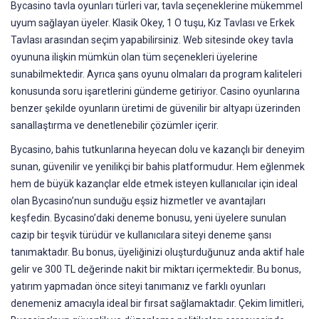
Bycasino tavla oyunları türleri var, tavla seçeneklerine mükemmel
uyum sağlayan üyeler. Klasik Okey, 1 O tuşu, Kız Tavlası ve Erkek
Tavlası arasından seçim yapabilirsiniz. Web sitesinde okey tavla
oyununa ilişkin mümkün olan tüm seçenekleri üyelerine
sunabilmektedir. Ayrıca şans oyunu olmaları da program kaliteleri
konusunda soru işaretlerini gündeme getiriyor. Casino oyunlarına
benzer şekilde oyunların üretimi de güvenilir bir altyapı üzerinden
sanallaştırma ve denetlenebilir çözümler içerir.
Bycasino, bahis tutkunlarına heyecan dolu ve kazançlı bir deneyim
sunan, güvenilir ve yenilikçi bir bahis platformudur. Hem eğlenmek
hem de büyük kazançlar elde etmek isteyen kullanıcılar için ideal
olan Bycasino’nun sunduğu eşsiz hizmetler ve avantajları
keşfedin. Bycasino’daki deneme bonusu, yeni üyelere sunulan
cazip bir teşvik türüdür ve kullanıcılara siteyi deneme şansı
tanımaktadır. Bu bonus, üyeliğinizi oluşturduğunuz anda aktif hale
gelir ve 300 TL değerinde nakit bir miktarı içermektedir. Bu bonus,
yatırım yapmadan önce siteyi tanımanız ve farklı oyunları
denemeniz amacıyla ideal bir fırsat sağlamaktadır. Çekim limitleri,