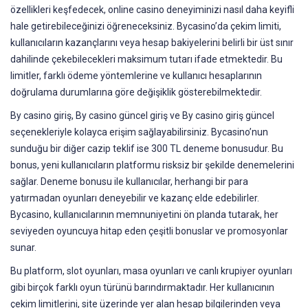
özellikleri keşfedecek, online casino deneyiminizi nasıl daha keyifli
hale getirebileceğinizi öğreneceksiniz. Bycasino’da çekim limiti,
kullanıcıların kazançlarını veya hesap bakiyelerini belirli bir üst sınır
dahilinde çekebilecekleri maksimum tutarı ifade etmektedir. Bu
limitler, farklı ödeme yöntemlerine ve kullanıcı hesaplarının
doğrulama durumlarına göre değişiklik gösterebilmektedir.
By casino giriş, By casino güncel giriş ve By casino giriş güncel
seçenekleriyle kolayca erişim sağlayabilirsiniz. Bycasino’nun
sunduğu bir diğer cazip teklif ise 300 TL deneme bonusudur. Bu
bonus, yeni kullanıcıların platformu risksiz bir şekilde denemelerini
sağlar. Deneme bonusu ile kullanıcılar, herhangi bir para
yatırmadan oyunları deneyebilir ve kazanç elde edebilirler.
Bycasino, kullanıcılarının memnuniyetini ön planda tutarak, her
seviyeden oyuncuya hitap eden çeşitli bonuslar ve promosyonlar
sunar.
Bu platform, slot oyunları, masa oyunları ve canlı krupiyer oyunları
gibi birçok farklı oyun türünü barındırmaktadır. Her kullanıcının
çekim limitlerini, site üzerinde yer alan hesap bilgilerinden veya