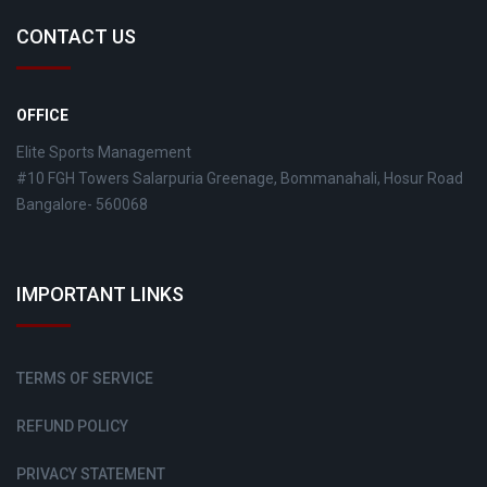
CONTACT US
OFFICE
Elite Sports Management
#10 FGH Towers Salarpuria Greenage, Bommanahali, Hosur Road
Bangalore- 560068
IMPORTANT LINKS
TERMS OF SERVICE
REFUND POLICY
PRIVACY STATEMENT