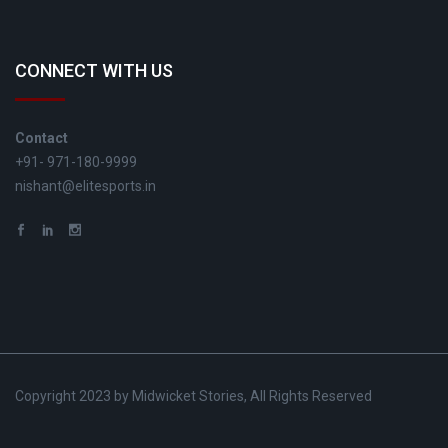
CONNECT WITH US
Contact
+91- 971-180-9999
nishant@elitesports.in
Copyright 2023 by Midwicket Stories, All Rights Reserved
казино лев