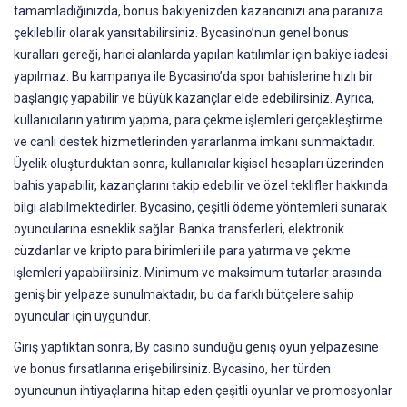
tamamladığınızda, bonus bakiyenizden kazancınızı ana paranıza
çekilebilir olarak yansıtabilirsiniz. Bycasino’nun genel bonus
kuralları gereği, harici alanlarda yapılan katılımlar için bakiye iadesi
yapılmaz. Bu kampanya ile Bycasino’da spor bahislerine hızlı bir
başlangıç yapabilir ve büyük kazançlar elde edebilirsiniz. Ayrıca,
kullanıcıların yatırım yapma, para çekme işlemleri gerçekleştirme
ve canlı destek hizmetlerinden yararlanma imkanı sunmaktadır.
Üyelik oluşturduktan sonra, kullanıcılar kişisel hesapları üzerinden
bahis yapabilir, kazançlarını takip edebilir ve özel teklifler hakkında
bilgi alabilmektedirler. Bycasino, çeşitli ödeme yöntemleri sunarak
oyuncularına esneklik sağlar. Banka transferleri, elektronik
cüzdanlar ve kripto para birimleri ile para yatırma ve çekme
işlemleri yapabilirsiniz. Minimum ve maksimum tutarlar arasında
geniş bir yelpaze sunulmaktadır, bu da farklı bütçelere sahip
oyuncular için uygundur.
Giriş yaptıktan sonra, By casino sunduğu geniş oyun yelpazesine
ve bonus fırsatlarına erişebilirsiniz. Bycasino, her türden
oyuncunun ihtiyaçlarına hitap eden çeşitli oyunlar ve promosyonlar