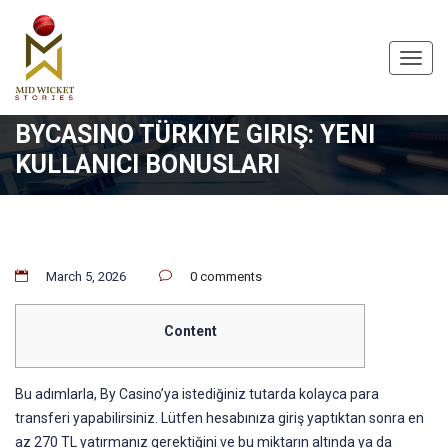
Toggl
navig
BYCASINO TÜRKIYE GIRIŞ: YENI
KULLANICI BONUSLARI
March 5, 2026
0 comments
Content
Bu adımlarla, By Casino’ya istediğiniz tutarda kolayca para
transferi yapabilirsiniz. Lütfen hesabınıza giriş yaptıktan sonra en
az 270 TL yatırmanız gerektiğini ve bu miktarın altında ya da