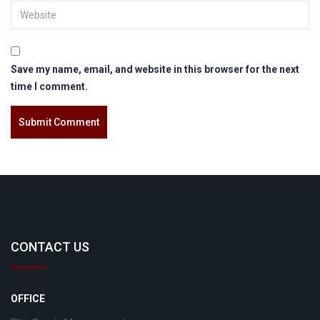
Save my name, email, and website in this browser for the next
time I comment.
CONTACT US
OFFICE