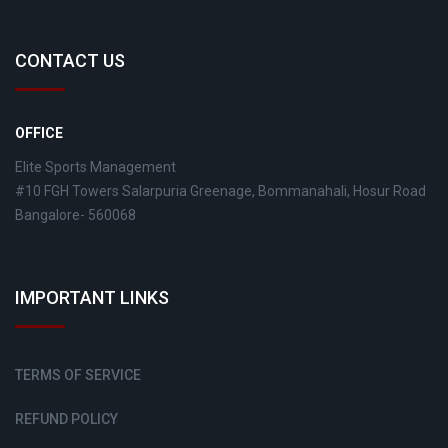
CONTACT US
OFFICE
Elite Sports Management
#10 FGH Towers Salarpuria Greenage, Bommanahali, Hosur Road
Bangalore- 560068
IMPORTANT LINKS
TERMS OF SERVICE
REFUND POLICY