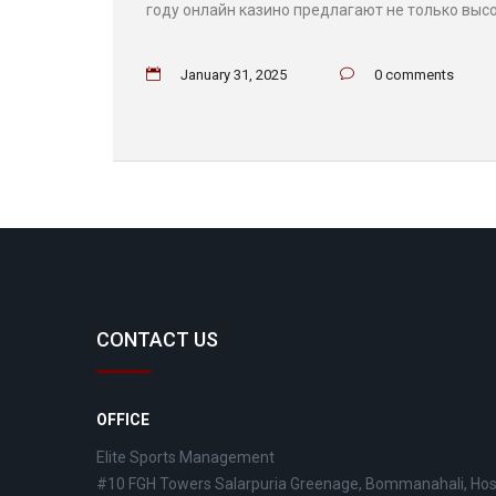
году онлайн казино предлагают не только высо
January 31, 2025
0 comments
CONTACT US
OFFICE
Elite Sports Management
#10 FGH Towers Salarpuria Greenage, Bommanahali, Ho