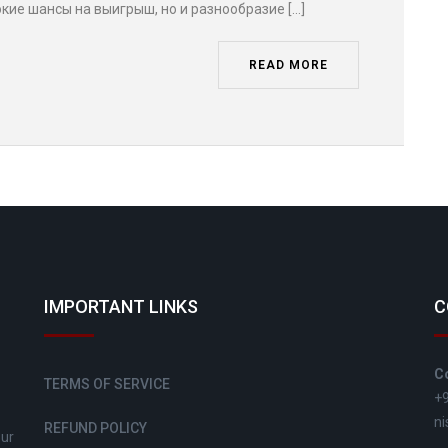
кие шансы на выигрыш, но и разнообразие […]
READ MORE
IMPORTANT LINKS
C
C
TERMS OF SERVICE
+
ni
REFUND POLICY
sur